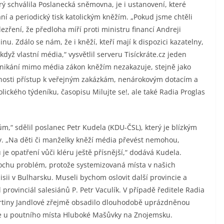
ý schválila Poslanecká sněmovna, je i ustanovení, které
ní a periodický tisk katolickým kněžím. „Pokud jsme chtěli
ezření, že předloha míří proti ministru financí Andreji
nu. Zdálo se nám, že i kněží, kteří mají k dispozici kazatelny,
dyž vlastní média,“ vysvětlil serveru Tisíckráte.cz jeden
nikání mimo média zákon kněžím nezakazuje, stejně jako
čnosti přístup k veřejným zakázkám, nenárokovým dotacím a
ického týdeníku, časopisu Milujte se!, ale také Radia Proglas
“ sdělil poslanec Petr Kudela (KDU-ČSL), který je blízkým
y. „Na děti či manželky kněží média převést nemohou,
e opatření vůči kléru ještě přísnější,“ dodává Kudela.
trochu problém, protože systemizovaná místa v našich
sii v Bulharsku. Museli bychom oslovit další provincie a
l provinciál salesiánů P. Petr Vaculík. V případě ředitele Radia
artiny Jandlové zřejmě obsadilo dlouhodobě uprázdněnou
ice u poutního místa Hluboké Mašůvky na Znojemsku.