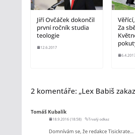
Jiří Ovčáček dokončil
Věřící
první ročník studia
Za sbě
teologie
Květno
pokut
12.6.2017
6.4.201
2 komentáře: „
Lex Babiš zakaz
Tomáš Kubalík
18.9.2016 (18:58)
Trvalý odkaz
Domnívám se, že redakce Tisickrate… s