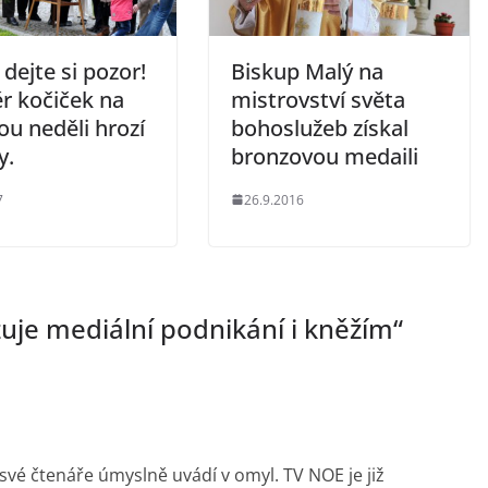
, dejte si pozor!
Biskup Malý na
r kočiček na
mistrovství světa
u neděli hrozí
bohoslužeb získal
y.
bronzovou medaili
7
26.9.2016
uje mediální podnikání i kněžím
“
vé čtenáře úmyslně uvádí v omyl. TV NOE je již