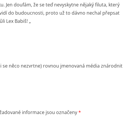
Jen doufám, že se teď nevyskytne nějaký filuta, který
a vidí do budoucnosti, proto už to dávno nechal přepsat
ůli Lex Babiš! „
estli se něco nezvrtne) rovnou jmenovaná média znárodnit
žadované informace jsou označeny
*