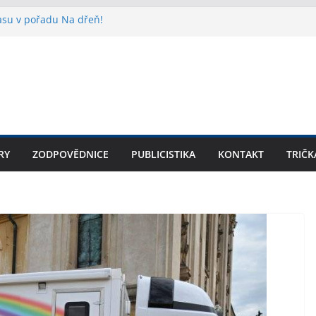
lasu v pořadu Na dřeň!
ídr SPD v Praze? Teprve začátek!
ouvá: prezentace knihy na arcibiskupství
e o Velikonocích do kostela! Církev
kupiny.
šího z Felixe Kulpy v knižní podobě
RY
ZODPOVĚDNICE
PUBLICISTIKA
KONTAKT
TRIČK