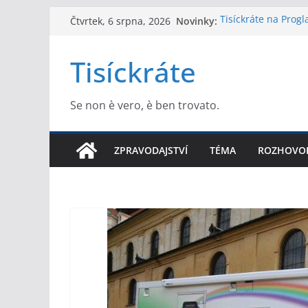
Přeskočit
Novinky:
Tisíckráte na Prog
Čtvrtek, 6 srpna, 2026
na
Dukův člověk jako l
Felix Kulpa se oml
obsah
Tisíckráte
se nevydařila
Víme, kdo se dostan
vybrala prioritní s
Extrakt toho nejlep
Se non è vero, è ben trovato.
ZPRAVODAJSTVÍ
TÉMA
ROZHOVO