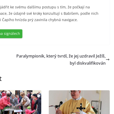
yjádřit ke svému dalšímu postupu s tím, že počkají na
ace, že údajně své kroky konzultují s Babišem, podle nich
sti Čapího hnízda prý zavinila chybná navigace.
na signálech
Paralympionik, který tvrdí, že jej uzdravil Ježíš,
byl diskvalifikován
t