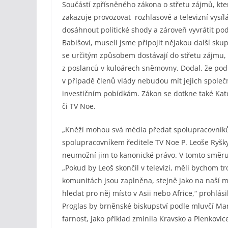
Součástí zpřísněného zákona o střetu zájmů, kter
zakazuje provozovat rozhlasové a televizní vysílá
dosáhnout politické shody a zároveň vyvrátit pod
Babišovi, museli jsme připojit nějakou další skupi
se určitým způsobem dostávají do střetu zájmu, k
z poslanců v kuloárech sněmovny. Dodal, že pod
v případě členů vlády nebudou mít jejich spole
investičním pobídkám. Zákon se dotkne také Katol
či TV Noe.
„Kněží mohou svá média předat spolupracovníkům,
spolupracovníkem ředitele TV Noe P. Leoše Ryšk
neumožní jim to kanonické právo. V tomto směru j
„Pokud by Leoš skončil v televizi, měli bychom 
komunitách jsou zaplněna, stejně jako na naší mi
hledat pro něj místo v Asii nebo Africe,“ prohlási
Proglas by brněnské biskupství podle mluvčí M
farnost, jako příklad zmínila Kravsko a Plenkov