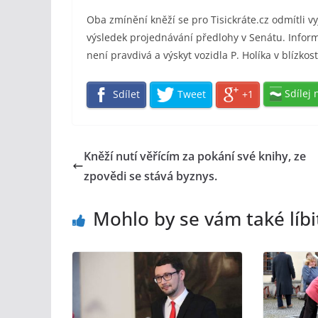
Oba zmínění kněží se pro Tisickráte.cz odmítli v
výsledek projednávání předlohy v Senátu. Inform
není pravdivá a výskyt vozidla P. Holíka v blízko
Sdílej 
Sdílet
Tweet
+1
Kněží nutí věřícím za pokání své knihy, ze
zpovědi se stává byznys.
Mohlo by se vám také líbi