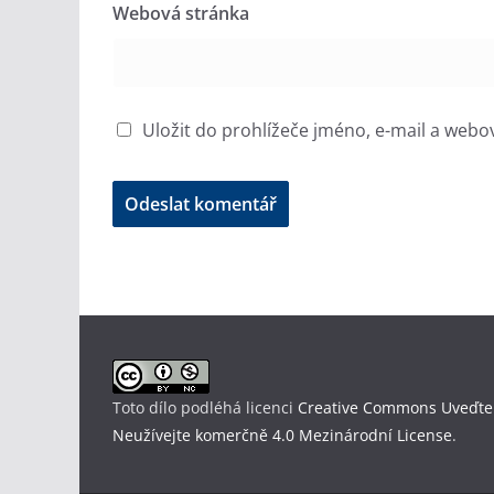
Webová stránka
Uložit do prohlížeče jméno, e-mail a web
Toto dílo podléhá licenci
Creative Commons Uveďte
Neužívejte komerčně 4.0 Mezinárodní License
.