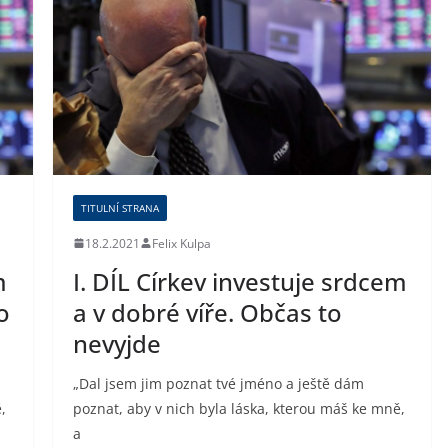
TITULNÍ STRANA
18.2.2021
Felix Kulpa
m
I. DÍL Církev investuje srdcem
o
a v dobré víře. Občas to
nevyjde
„Dal jsem jim poznat tvé jméno a ještě dám
,
poznat, aby v nich byla láska, kterou máš ke mně,
a