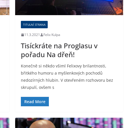
TITULNÍ STRANA
11.3.2021
Felix Kulpa
Tisíckráte na Proglasu v
pořadu Na dřeň!
Konečně si někdo všiml Felixovy brilantnosti,
břitkého humoru a myšlenkových pochodů
nedozírných hlubin. V otevřeném rozhovoru bez
skrupulí, ovšem s
Read More