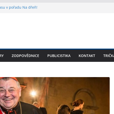
lasu v pořadu Na dřeň!
lídr SPD v Praze? Teprve začátek!
ouvá: prezentace knihy na arcibiskupství
ne o Velikonocích do kostela! Církev
kupiny.
šího z Felixe Kulpy v knižní podobě
RY
ZODPOVĚDNICE
PUBLICISTIKA
KONTAKT
TRIČK