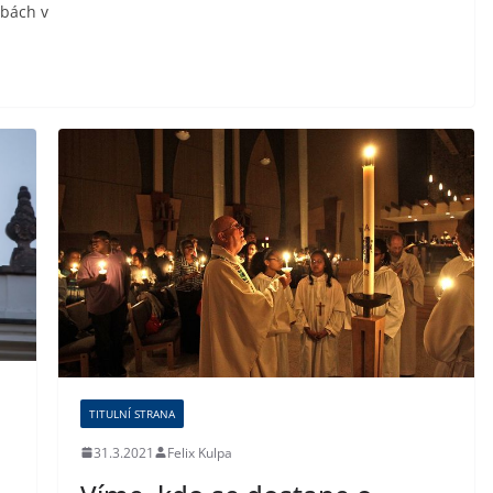
lbách v
TITULNÍ STRANA
31.3.2021
Felix Kulpa