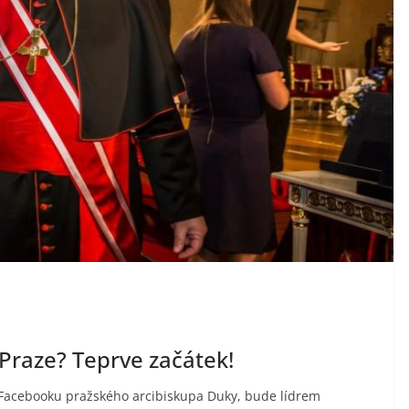
 Praze? Teprve začátek!
e Facebooku pražského arcibiskupa Duky, bude lídrem