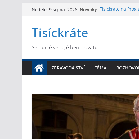
Přeskočit
Novinky:
Tisíckráte na Prog
Neděle, 9 srpna, 2026
na
Dukův člověk jako 
Felix Kulpa se oml
obsah
Tisíckráte
se nevydařila
Víme, kdo se dosta
vybrala prioritní s
Extrakt toho nejlep
Se non è vero, è ben trovato.
ZPRAVODAJSTVÍ
TÉMA
ROZHOVO