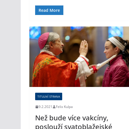
Read More
TITULNÍ STRANA
9.2.2021
Felix Kulpa
Než bude více vakcíny,
poslouží svatoblažejské