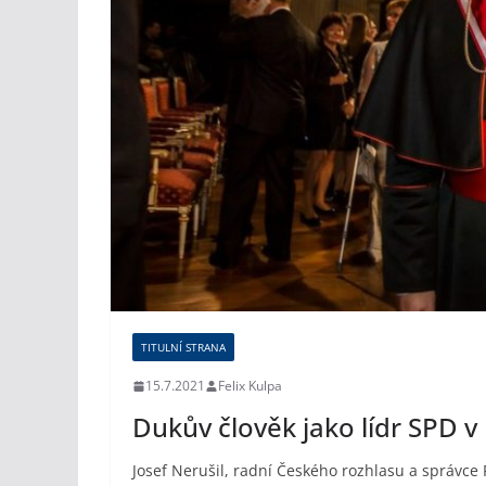
TITULNÍ STRANA
15.7.2021
Felix Kulpa
Dukův člověk jako lídr SPD v
Josef Nerušil, radní Českého rozhlasu a správc