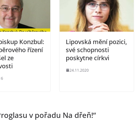
biskup Konzbul:
Lipovská mění pozici,
běrového řízení
své schopnosti
el ze
poskytne církvi
vosti
24.11.2020
16
Proglasu v pořadu Na dřeň!
“