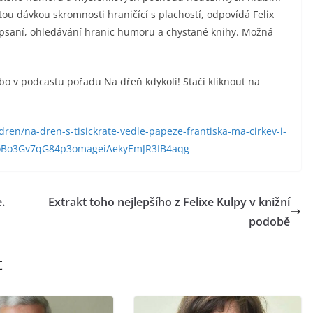
ou dávkou skromnosti hraničící s plachostí, odpovídá Felix
ké psaní, ohledávání hranic humoru a chystané knihy. Možná
bo v podcastu pořadu Na dřeň kdykoli! Stačí kliknout na
-dren/na-dren-s-tisickrate-vedle-papeze-frantiska-ma-cirkev-i-
oBo3Gv7qG84p3omageiAekyEmJR3IB4aqg
.
Extrakt toho nejlepšího z Felixe Kulpy v knižní
podobě
t