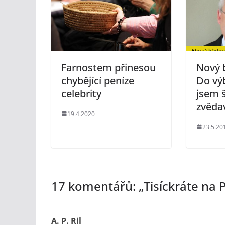
Farnostem přinesou
Nový 
chybějící peníze
Do vý
celebrity
jsem š
zvěda
19.4.2020
23.5.20
17 komentářů: „
Tisíckráte na 
A. P. Ril