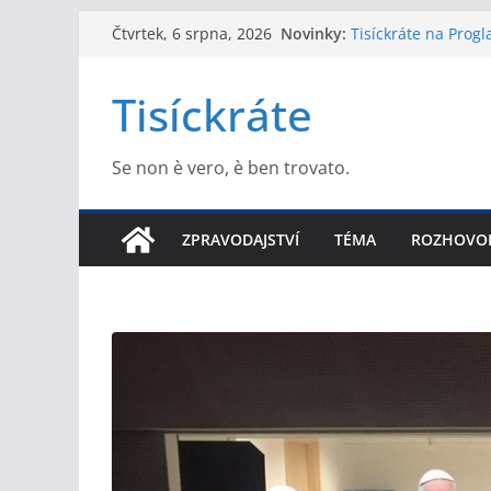
Přeskočit
Novinky:
Tisíckráte na Prog
Čtvrtek, 6 srpna, 2026
na
Dukův člověk jako l
Felix Kulpa se oml
obsah
Tisíckráte
se nevydařila
Víme, kdo se dostan
vybrala prioritní s
Extrakt toho nejlep
Se non è vero, è ben trovato.
ZPRAVODAJSTVÍ
TÉMA
ROZHOVO