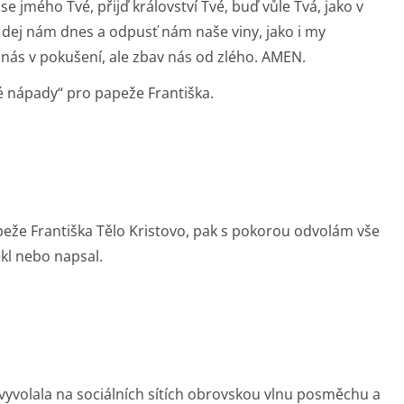
se jmého Tvé, přijď království Tvé, buď vůle Tvá, jako v
í dej nám dnes a odpusť nám naše viny, jako i my
ás v pokušení, ale zbav nás od zlého. AMEN.
é nápady“ pro papeže Františka.
eže Františka Tělo Kristovo, pak s pokorou odvolám vše
kl nebo napsal.
vyvolala na sociálních sítích obrovskou vlnu posměchu a