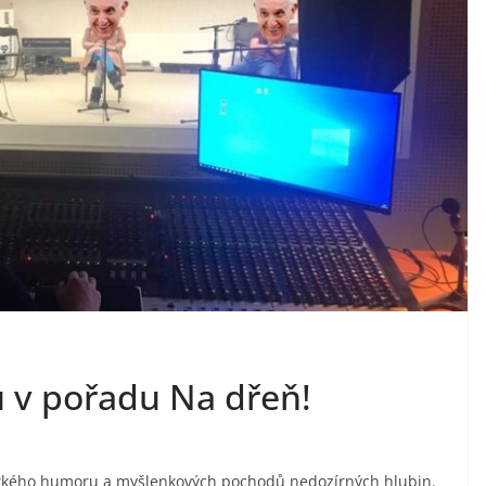
u v pořadu Na dřeň!
břitkého humoru a myšlenkových pochodů nedozírných hlubin.