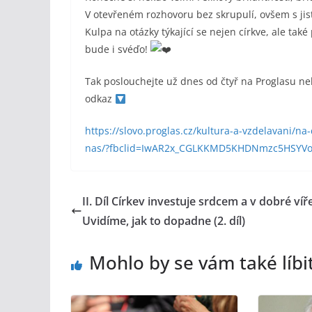
V otevřeném rozhovoru bez skrupulí, ovšem s jist
Kulpa na otázky týkající se nejen církve, ale ta
bude i svéďo!
Tak poslouchejte už dnes od čtyř na Proglasu ne
odkaz
https://slovo.proglas.cz/kultura-a-vzdelavani/na
nas/?fbclid=IwAR2x_CGLKKMD5KHDNmzc5HSYV
II. Díl Církev investuje srdcem a v dobré víře
Uvidíme, jak to dopadne (2. díl)
Mohlo by se vám také líbi