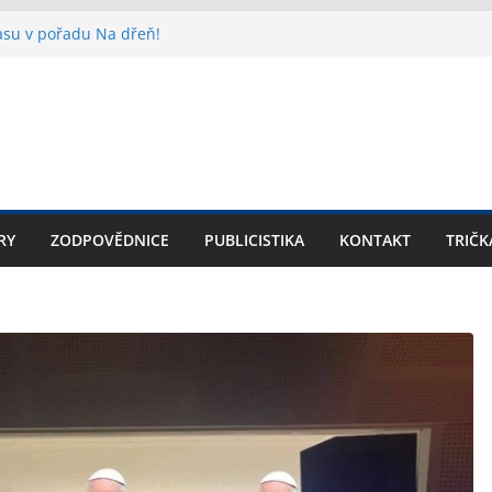
lasu v pořadu Na dřeň!
ídr SPD v Praze? Teprve začátek!
ouvá: prezentace knihy na arcibiskupství
e o Velikonocích do kostela! Církev
kupiny.
šího z Felixe Kulpy v knižní podobě
RY
ZODPOVĚDNICE
PUBLICISTIKA
KONTAKT
TRIČK