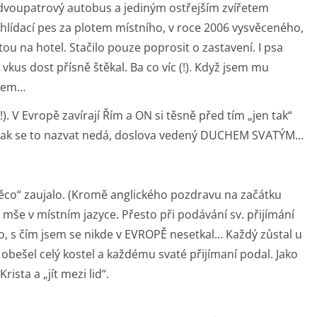
ž dvoupatrový autobus a jediným ostřejším zvířetem
 hlídací pes za plotem místního, v roce 2006 vysvěceného,
ou na hotel. Stačilo pouze poprosit o zastavení. I psa
 vkus dost přísně štěkal. Ba co víc (!). Když jsem mu
ájem…
). V Evropě zavírají Řím a ON si těsně před tím „jen tak“
inak se to nazvat nedá, doslova vedený DUCHEM SVATÝM…
něco“ zaujalo. (Kromě anglického pozdravu na začátku
še v místním jazyce. Přesto při podávání sv. přijímání
 s čím jsem se nikde v EVROPĚ nesetkal… Každý zůstal u
z obešel celý kostel a každému svaté přijímaní podal. Jako
ista a „jít mezi lid“.