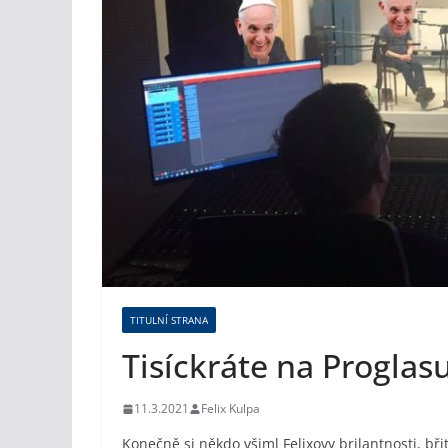
TITULNÍ STRANA
Tisíckráte na Proglas
11.3.2021
Felix Kulpa
Konečně si někdo všiml Felixovy brilantnosti, 