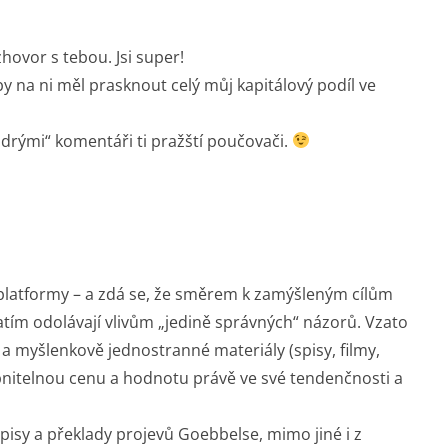
zhovor s tebou. Jsi super!
 na ni měl prasknout celý můj kapitálový podíl ve
drými“ komentáři ti pražští poučovači.
latformy – a zdá se, že směrem k zamýšleným cílům
atím odolávají vlivům „jedině správných“ názorů. Vzato
a myšlenkově jednostranné materiály (spisy, filmy,
bnitelnou cenu a hodnotu právě ve své tendenčnosti a
pisy a překlady projevů Goebbelse, mimo jiné i z