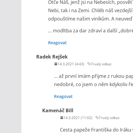
Otče Náš, jenž jsi na Nebesích, posvěť 
Nebi, tak i na Zemi. Chléb náš vezdejš
odpouštíme našim viníkům. A neuveď n
… modltba za dar zdraví a další „dobr
Reagovat
Radek Rejšek
14.3.2021 (4:43)
Trvalý odkaz
… až první imám přijme z rukou pap
nedobré, co jsem o něm kdykoliv ře
Reagovat
Kamenáč Bill
14.3.2021 (11:02)
Trvalý odkaz
Cesta papeže Františka do Iráku 