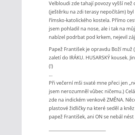
Velbloudi zde tahají povozy vyšší ne
(ještěrku na zdi terasy nepočítám) byl
římsko-katolického kostela. Přímo cest
jsem pohladil na nose, ale i tak na můj
nabízel podrbat pod krkem, nejevil z
Papež František je opravdu Boží muž (!
zaletí do IRÁKU. HUSARSKÝ kousek. J
(!)
…
Při večerní mši svaté mne přeci jen „
jsem nerozumněl vůbec ničemu.) Celá m
zde na indickém venkově ZMĚNA. Něco,
plastové židličky na které seděl a kně
papež František, ani ON se nebál nést Kr
___________________________