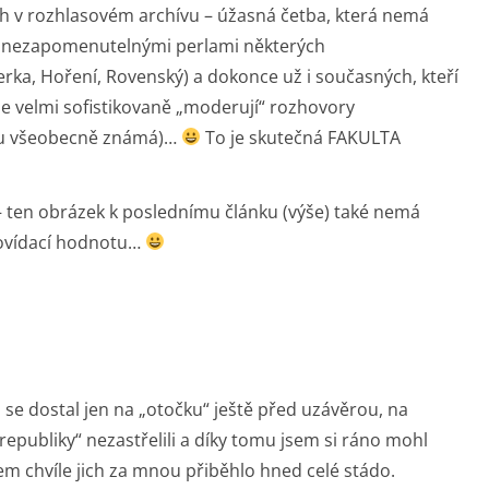
 v rozhlasovém archívu – úžasná četba, která nemá
s nezapomenutelnými perlami některých
rka, Hoření, Rovenský) a dokonce už i současných, kteří
 velmi sofistikovaně „moderují“ rozhovory
sou všeobecně známá)…
To je skutečná FAKULTA
– ten obrázek k poslednímu článku (výše) také nemá
ovídací hodnotu…
se dostal jen na „otočku“ ještě před uzávěrou, na
epubliky“ nezastřelili a díky tomu jsem si ráno mohl
m chvíle jich za mnou přiběhlo hned celé stádo.