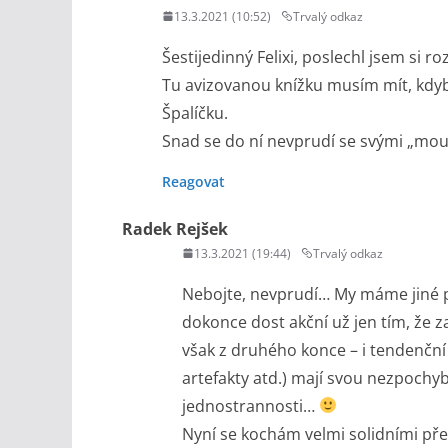
13.3.2021 (10:52)
Trvalý odkaz
Šestijedinný Felixi, poslechl jsem si ro
Tu avizovanou knížku musím mít, kdyby
Špalíčku.
Snad se do ní nevprudí se svými „mou
Reagovat
Radek Rejšek
13.3.2021 (19:44)
Trvalý odkaz
Nebojte, nevprudí… My máme jiné p
dokonce dost akční už jen tím, že z
však z druhého konce – i tendenční 
artefakty atd.) mají svou nezpochy
jednostrannosti…
Nyní se kochám velmi solidními pře