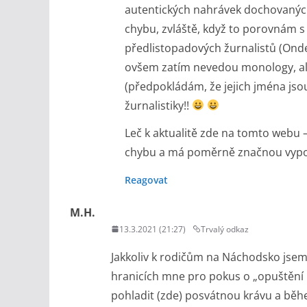
autentických nahrávek dochovaných
chybu, zvláště, když to porovnám 
předlistopadových žurnalistů (Onde
ovšem zatím nevedou monology, ale
(předpokládám, že jejich jména j
žurnalistiky!!
Leč k aktualitě zde na tomto webu 
chybu a má poměrně značnou vyp
Reagovat
M.H.
13.3.2021 (21:27)
Trvalý odkaz
Jakkoliv k rodičům na Náchodsko jsem 
hranicích mne pro pokus o „opuštění r
pohladit (zde) posvátnou krávu a běhe