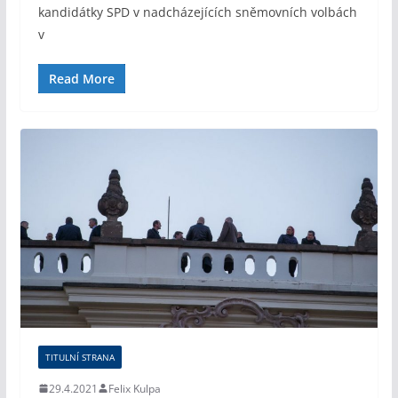
kandidátky SPD v nadcházejících sněmovních volbách
v
Read More
TITULNÍ STRANA
29.4.2021
Felix Kulpa