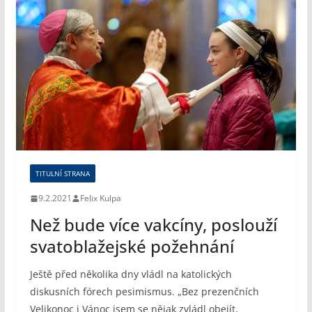
TITULNÍ STRANA
9.2.2021
Felix Kulpa
Než bude více vakcíny, poslouží
svatoblažejské požehnání
Ještě před několika dny vládl na katolických
diskusních fórech pesimismus. „Bez prezenčních
Velikonoc i Vánoc jsem se nějak zvládl obejít,