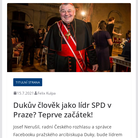
TITULNÍ STRANA
15.7.2021
Felix Kulpa
Dukův člověk jako lídr SPD v
Praze? Teprve začátek!
Josef Nerušil, radní Českého rozhlasu a správce
Facebooku pražského arcibiskupa Duky, bude lídrem