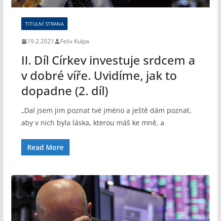
TITULNÍ STRANA
19.2.2021
Felix Kulpa
II. Díl Církev investuje srdcem a
v dobré víře. Uvidíme, jak to
dopadne (2. díl)
„Dal jsem jim poznat tvé jméno a ještě dám poznat,
aby v nich byla láska, kterou máš ke mně, a
Read More