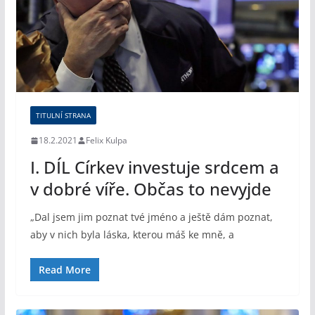
TITULNÍ STRANA
18.2.2021
Felix Kulpa
I. DÍL Církev investuje srdcem a
v dobré víře. Občas to nevyjde
„Dal jsem jim poznat tvé jméno a ještě dám poznat,
aby v nich byla láska, kterou máš ke mně, a
Read More