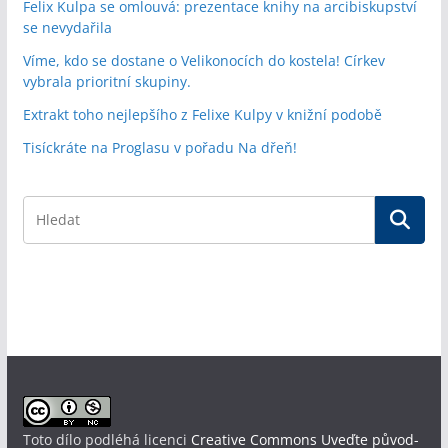
Felix Kulpa se omlouvá: prezentace knihy na arcibiskupství
se nevydařila
Víme, kdo se dostane o Velikonocích do kostela! Církev
vybrala prioritní skupiny.
Extrakt toho nejlepšího z Felixe Kulpy v knižní podobě
Tisíckráte na Proglasu v pořadu Na dřeň!
Toto dílo podléhá licenci
Creative Commons Uveďte původ-