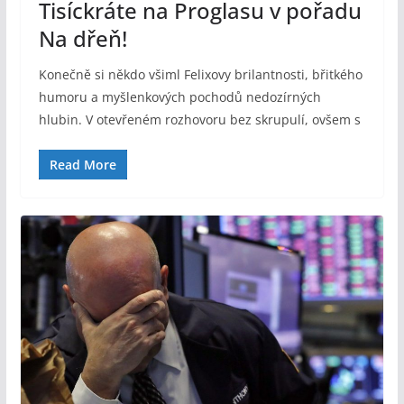
Tisíckráte na Proglasu v pořadu
Na dřeň!
Konečně si někdo všiml Felixovy brilantnosti, břitkého
humoru a myšlenkových pochodů nedozírných
hlubin. V otevřeném rozhovoru bez skrupulí, ovšem s
Read More