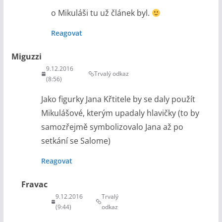
o Mikuláši tu už článek byl.
Reagovat
Miguzzi
9.12.2016
Trvalý odkaz
(8:56)
Jako figurky Jana Křtitele by se daly použít
Mikulášové, kterým upadaly hlavičky (to by
samozřejmě symbolizovalo Jana až po
setkání se Salome)
Reagovat
Fravac
9.12.2016
Trvalý
(9:44)
odkaz