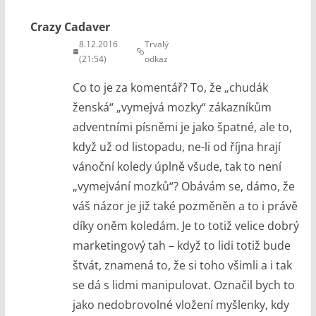
Crazy Cadaver
8.12.2016
Trvalý
(21:54)
odkaz
Co to je za komentář? To, že „chudák
ženská“ „vymejvá mozky“ zákazníkům
adventními písněmi je jako špatné, ale to,
když už od listopadu, ne-li od října hrají
vánoční koledy úplně všude, tak to není
„vymejvání mozků“? Obávám se, dámo, že
váš názor je již také pozměněn a to i právě
díky oněm koledám. Je to totiž velice dobrý
marketingový tah – když to lidi totiž bude
štvát, znamená to, že si toho všimli a i tak
se dá s lidmi manipulovat. Označil bych to
jako nedobrovolné vložení myšlenky, kdy