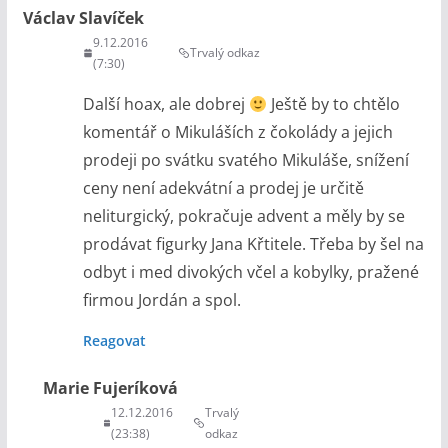
Václav Slavíček
9.12.2016
Trvalý odkaz
(7:30)
Další hoax, ale dobrej
Ještě by to chtělo
komentář o Mikuláších z čokolády a jejich
prodeji po svátku svatého Mikuláše, snížení
ceny není adekvátní a prodej je určitě
neliturgický, pokračuje advent a měly by se
prodávat figurky Jana Křtitele. Třeba by šel na
odbyt i med divokých včel a kobylky, pražené
firmou Jordán a spol.
Reagovat
Marie Fujeríková
12.12.2016
Trvalý
(23:38)
odkaz