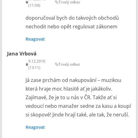
Trvalý odkaz
(11:59)
doporučoval bych do takvoých obchodů
nechodit nebo opět regulovat zákonem
Reagovat
Jana Vrbová
9.12.2016
Trvalý odkaz
(13:11)
Já zase prchám od nakupování – muzikou
která hraje moc hlasitě ať je jakákoliv.
Zajímavé, že je to u nás v ČR. Takže ať si
vedoucí nebo manažer sedne za kasu a koupí
si skopové! Jinde hrají také, ale tak, že neruší.
Reagovat