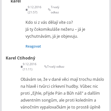
karel
9.12.2016
Trvalý
(21:57)
odkaz
Kdo si z vás dělají víte co?
Já ty čokomikuláše nežeru – já je
vychutnávám, já je objevuju.
Reagovat
Karel Ctihodný
9.12.2016
Trvalý odkaz
(11:11)
Obávám se, že v dané věci mají trochu máslo
na hlavě i tvůrci církevní hudby. Vůbec nic
proti „Ejhle, přijde Pán a Bůh náš“ a dalším
adventním songům, ale proti koledním a
vánočním vypalovačkám je to prostě úplně