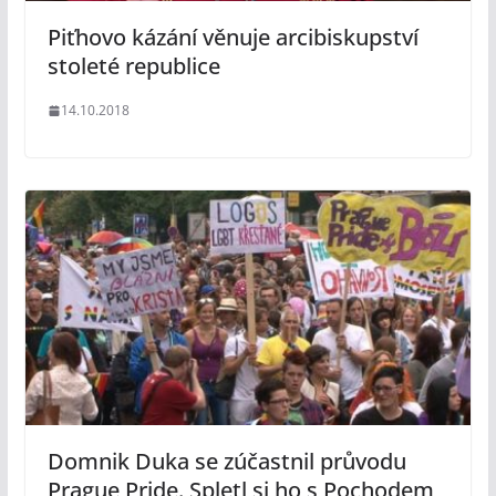
Piťhovo kázání věnuje arcibiskupství
stoleté republice
14.10.2018
Domnik Duka se zúčastnil průvodu
Prague Pride. Spletl si ho s Pochodem