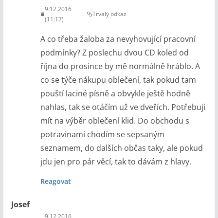
9.12.2016
Trvalý odkaz
(11:17)
A co třeba žaloba za nevyhovující pracovní
podmínky? Z poslechu dvou CD koled od
října do prosince by mě normálně hráblo. A
co se týče nákupu oblečení, tak pokud tam
pouští laciné písně a obvykle ještě hodně
nahlas, tak se otáčím už ve dveřích. Potřebuji
mít na výběr oblečení klid. Do obchodu s
potravinami chodím se sepsaným
seznamem, do dalších občas taky, ale pokud
jdu jen pro pár věcí, tak to dávám z hlavy.
Reagovat
Josef
9.12.2016