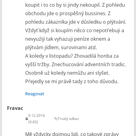
koupit i to co by si jindy nekoupil. Z pohledu
obchodu jde o prospěšný bussines. Z
pohledu zákazníka jde v důsledku o plýtvání.
Vždyť když si koupím něco co nepotŕebuji a
nevyuźiji tak vyhazuji peníze oknem a
plýtvám jídlem, surovinami atd.
A koledy v listopadu? Zhovadilá honba za
vyšší tržby. Znechucování adventních tradic.
Osobně uź koledy nemůžu ani slyšet.
Pŕejedly se mi právě tady z toho důvodu.
Reagovat
Fravac
9.12.2016
Trvalý odkaz
(9:43)
Mě vždycky dojmou lidi, co takové zprávy