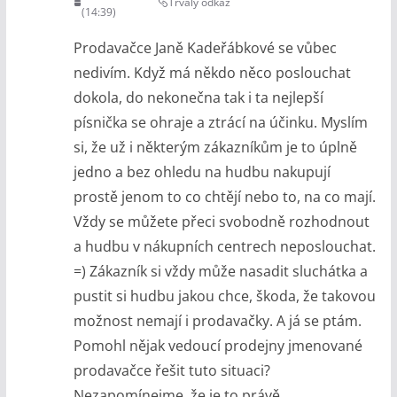
Trvalý odkaz
(14:39)
Prodavačce Janě Kadeřábkové se vůbec
nedivím. Když má někdo něco poslouchat
dokola, do nekonečna tak i ta nejlepší
písnička se ohraje a ztrácí na účinku. Myslím
si, že už i některým zákazníkům je to úplně
jedno a bez ohledu na hudbu nakupují
prostě jenom to co chtějí nebo to, na co mají.
Vždy se můžete přeci svobodně rozhodnout
a hudbu v nákupních centrech neposlouchat.
=) Zákazník si vždy může nasadit sluchátka a
pustit si hudbu jakou chce, škoda, že takovou
možnost nemají i prodavačky. A já se ptám.
Pomohl nějak vedoucí prodejny jmenované
prodavačce řešit tuto situaci?
Nezapomínejme, že je to právě