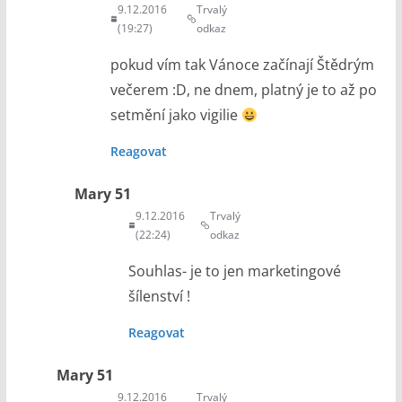
9.12.2016
Trvalý
(19:27)
odkaz
pokud vím tak Vánoce začínají Štědrým
večerem :D, ne dnem, platný je to až po
setmění jako vigilie
Reagovat
Mary 51
9.12.2016
Trvalý
(22:24)
odkaz
Souhlas- je to jen marketingové
šílenství !
Reagovat
Mary 51
9.12.2016
Trvalý