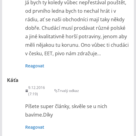
Já bych ty koledy vůbec nepřestával pouštět,
od prvního ledna bych to nechal hrát i v
rádiu, ať se naši obchodníci mají taky někdy
dobře. Chudácí musí prodávat různé polské
a jiné kvalitativně horší potraviny, jenom aby
měli nějakou tu korunu. Ono vůbec ti chudáci
v česku, EET, pivo nám zdražuje…
Reagovat
Káťa
9.12.2016
Trvalý odkaz
(7:19)
Píšete super články, skvěle se u nich
bavíme.Díky
Reagovat