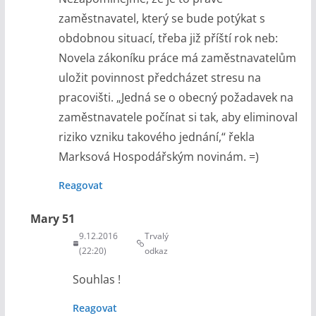
zaměstnavatel, který se bude potýkat s
obdobnou situací, třeba již příští rok neb:
Novela zákoníku práce má zaměstnavatelům
uložit povinnost předcházet stresu na
pracovišti. „Jedná se o obecný požadavek na
zaměstnavatele počínat si tak, aby eliminoval
riziko vzniku takového jednání,“ řekla
Marksová Hospodářským novinám. =)
Reagovat
Mary 51
9.12.2016
Trvalý
(22:20)
odkaz
Souhlas !
Reagovat