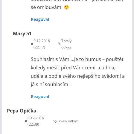
se omlouvám.
Reagovat
Mary 51
9.12.2016
Trvalý
(22:17)
odkaz
Souhlasím s Vámi…je to humus – pouštět
koledy měsíc před Vánocemi…cudina,
udělala podle svého nejlepšího svědomí a
já s ní souhlasím !
Reagovat
Pepa Opička
8.12.2016
Trvalý odkaz
(22:39)