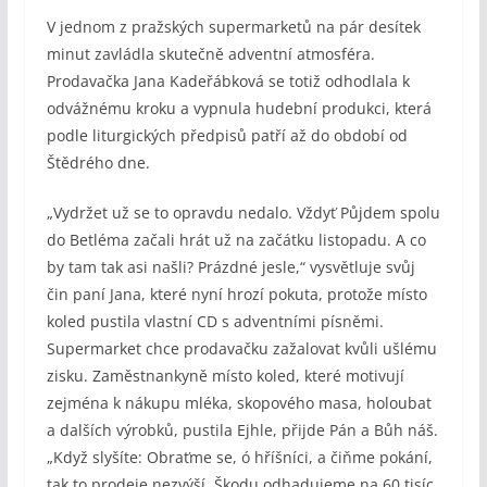
V jednom z pražských supermarketů na pár desítek
minut zavládla skutečně adventní atmosféra.
Prodavačka Jana Kadeřábková se totiž odhodlala k
odvážnému kroku a vypnula hudební produkci, která
podle liturgických předpisů patří až do období od
Štědrého dne.
„Vydržet už se to opravdu nedalo. Vždyť Půjdem spolu
do Betléma začali hrát už na začátku listopadu. A co
by tam tak asi našli? Prázdné jesle,“ vysvětluje svůj
čin paní Jana, které nyní hrozí pokuta, protože místo
koled pustila vlastní CD s adventními písněmi.
Supermarket chce prodavačku zažalovat kvůli ušlému
zisku. Zaměstnankyně místo koled, které motivují
zejména k nákupu mléka, skopového masa, holoubat
a dalších výrobků, pustila Ejhle, přijde Pán a Bůh náš.
„Když slyšíte: Obraťme se, ó hříšníci, a čiňme pokání,
tak to prodeje nezvýší. Škodu odhadujeme na 60 tisíc