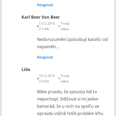
Reagovat
Karl Beer Von Beer
13.12.2016
Trvalý
(11:44)
odkaz
Nedorozumění způsobují katolíci od
nepaměti…
Reagovat
Lída
19.12.2016
Trvalý
(13:02)
odkaz
Máte pravdu, že spousta lidí to
nepochopí. Stěžoval si mi jeden
kamarád, že u nich na spolču ve
opravdu vážně řešili problém křtu