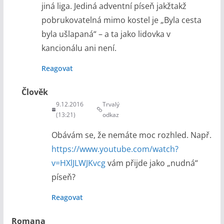
jiná liga. Jediná adventní píseň jakžtakž
pobrukovatelná mimo kostel je „Byla cesta
byla ušlapaná“ – a ta jako lidovka v
kancionálu ani není.
Reagovat
Člověk
9.12.2016
Trvalý
(13:21)
odkaz
Obávám se, že nemáte moc rozhled. Např.
https://www.youtube.com/watch?
v=HXlJLWJKvcg
vám přijde jako „nudná“
píseň?
Reagovat
Romana