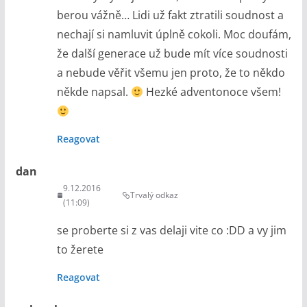
berou vážně… Lidi už fakt ztratili soudnost a
nechají si namluvit úplně cokoli. Moc doufám,
že další generace už bude mít více soudnosti
a nebude věřit všemu jen proto, že to někdo
někde napsal.
Hezké adventonoce všem!
Reagovat
dan
9.12.2016
Trvalý odkaz
(11:09)
se proberte si z vas delaji vite co :DD a vy jim
to žerete
Reagovat