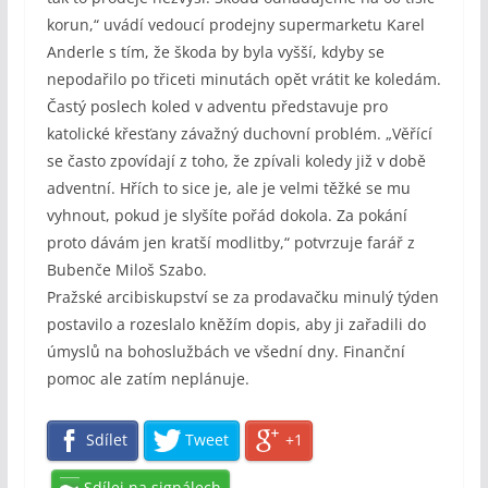
korun,“ uvádí vedoucí prodejny supermarketu Karel
Anderle s tím, že škoda by byla vyšší, kdyby se
nepodařilo po třiceti minutách opět vrátit ke koledám.
Častý poslech koled v adventu představuje pro
katolické křesťany závažný duchovní problém. „Věřící
se často zpovídají z toho, že zpívali koledy již v době
adventní. Hřích to sice je, ale je velmi těžké se mu
vyhnout, pokud je slyšíte pořád dokola. Za pokání
proto dávám jen kratší modlitby,“ potvrzuje farář z
Bubenče Miloš Szabo.
Pražské arcibiskupství se za prodavačku minulý týden
postavilo a rozeslalo kněžím dopis, aby ji zařadili do
úmyslů na bohoslužbách ve všední dny. Finanční
pomoc ale zatím neplánuje.
Sdílet
Tweet
+1
Sdílej na signálech