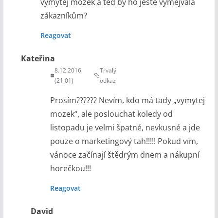
vymytej mozek a teď by ho ještě vymejvala
zákazníkům?
Reagovat
Kateřina
8.12.2016
Trvalý
(21:01)
odkaz
Prosím?????? Nevím, kdo má tady „vymytej
mozek“, ale poslouchat koledy od
listopadu je velmi špatné, nevkusné a jde
pouze o marketingový tah!!!!! Pokud vím,
vánoce začínají štědrým dnem a nákupní
horečkou!!!
Reagovat
David