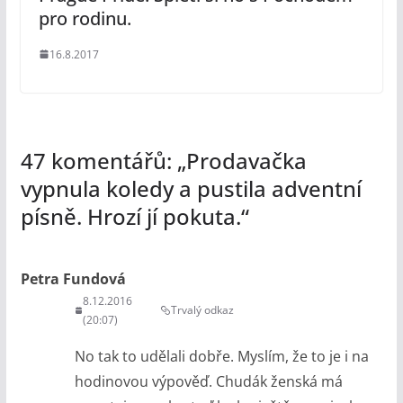
pro rodinu.
16.8.2017
47 komentářů: „
Prodavačka
vypnula koledy a pustila adventní
písně. Hrozí jí pokuta.
“
Petra Fundová
8.12.2016
Trvalý odkaz
(20:07)
No tak to udělali dobře. Myslím, že to je i na
hodinovou výpověď. Chudák ženská má