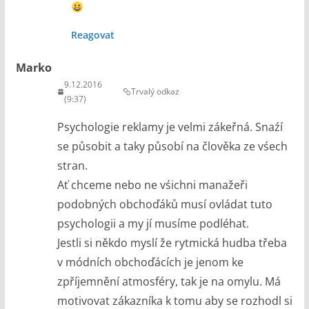
Reagovat
Marko
9.12.2016
Trvalý odkaz
(9:37)
Psychologie reklamy je velmi zákeřná. Snaźí
se působit a taky působí na člověka ze vśech
stran.
Ať chceme nebo ne vśichni manažeři
podobných obchoďáků musí ovládat tuto
psychologii a my jí musíme podléhat.
Jestli si někdo myslí že rytmická hudba třeba
v módních obchoďácích je jenom ke
zpříjemnění atmosféry, tak je na omylu. Má
motivovat zákazníka k tomu aby se rozhodl si