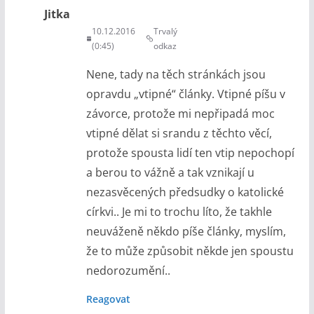
Jitka
10.12.2016
Trvalý
(0:45)
odkaz
Nene, tady na těch stránkách jsou
opravdu „vtipné“ články. Vtipné píšu v
závorce, protože mi nepřipadá moc
vtipné dělat si srandu z těchto věcí,
protože spousta lidí ten vtip nepochopí
a berou to vážně a tak vznikají u
nezasvěcených předsudky o katolické
církvi.. Je mi to trochu líto, že takhle
neuváženě někdo píše články, myslím,
že to může způsobit někde jen spoustu
nedorozumění..
Reagovat