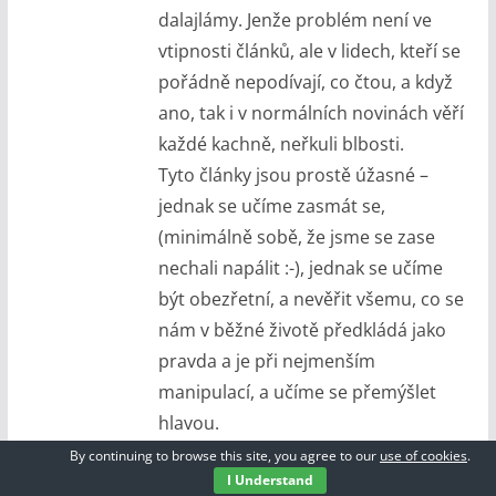
dalajlámy. Jenže problém není ve
vtipnosti článků, ale v lidech, kteří se
pořádně nepodívají, co čtou, a když
ano, tak i v normálních novinách věří
každé kachně, neřkuli blbosti.
Tyto články jsou prostě úžasné –
jednak se učíme zasmát se,
(minimálně sobě, že jsme se zase
nechali napálit :-), jednak se učíme
být obezřetní, a nevěřit všemu, co se
nám v běžné životě předkládá jako
pravda a je při nejmenším
manipulací, a učíme se přemýšlet
hlavou.
By continuing to browse this site, you agree to our
use of cookies
.
Reagovat
I Understand