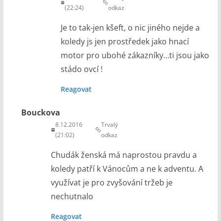
(22:24)
odkaz
Je to tak-jen kšeft, o nic jiného nejde a
koledy js jen prostředek jako hnací
motor pro ubohé zákazníky…ti jsou jako
stádo ovcí !
Reagovat
Bouckova
8.12.2016
Trvalý
(21:02)
odkaz
Chudák ženská má naprostou pravdu a
koledy patří k Vánocům a ne k adventu. A
využívat je pro zvyšování tržeb je
nechutnalo
Reagovat