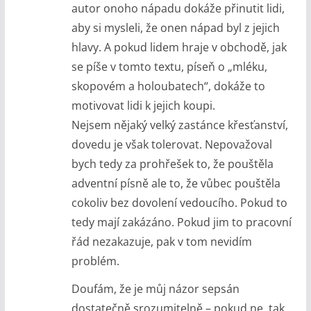
autor onoho nápadu dokáže přinutit lidi,
aby si mysleli, že onen nápad byl z jejich
hlavy. A pokud lidem hraje v obchodě, jak
se píše v tomto textu, píseň o „mléku,
skopovém a holoubatech“, dokáže to
motivovat lidi k jejich koupi.
Nejsem nějaký velký zastánce křesťanství,
dovedu je však tolerovat. Nepovažoval
bych tedy za prohřešek to, že pouštěla
adventní písně ale to, že vůbec pouštěla
cokoliv bez dovolení vedoucího. Pokud to
tedy mají zakázáno. Pokud jim to pracovní
řád nezakazuje, pak v tom nevidím
problém.
Doufám, že je můj názor sepsán
dostatečně srozumitelně – pokud ne, tak