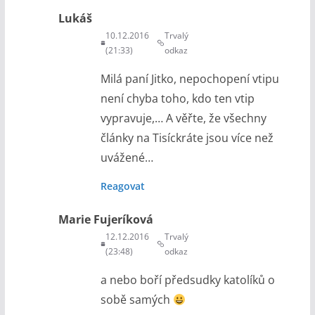
Lukáš
10.12.2016
Trvalý
(21:33)
odkaz
Milá paní Jitko, nepochopení vtipu
není chyba toho, kdo ten vtip
vypravuje,… A věřte, že všechny
články na Tisíckráte jsou více než
uvážené…
Reagovat
Marie Fujeríková
12.12.2016
Trvalý
(23:48)
odkaz
a nebo boří předsudky katolíků o
sobě samých