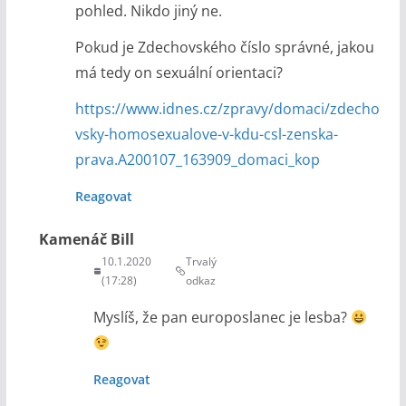
pohled. Nikdo jiný ne.
Pokud je Zdechovského číslo správné, jakou
má tedy on sexuální orientaci?
https://www.idnes.cz/zpravy/domaci/zdecho
vsky-homosexualove-v-kdu-csl-zenska-
prava.A200107_163909_domaci_kop
Reagovat
Kamenáč Bill
10.1.2020
Trvalý
(17:28)
odkaz
Myslíš, že pan europoslanec je lesba?
Reagovat