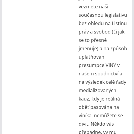
vezmete naši
současnou legislativu
bez ohledu na Listinu
práv a svobod (či jak
se to přesně
jmenuje) a na způsob
uplatňování
presumpce VINY v
našem soudnictví a
na výsledek celé řady
medializovaných
kauz, kdy je reálná
oběť pasována na
viníka, nemůžete se
divit. Někdo vás
přepadne, vy mu