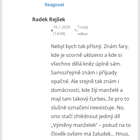
Reagovat
Radek Rejšek
16.1.2020
Trvalý
(14:58)
odkaz
Nebyl bych tak přísný. Znám fary,
kde je vzorně uklizeno a kde si
všechno dělá kněz úplně sám.
Samozřejmě znám i případy
opačné. Ale stejně tak znám i
domácnosti, kde žijí manželé a
mají tam takový čurbes, že pro to
slušné označení neexistuje. No,
ono stačí zhlédnout jediný díl
„Výměny manželek“ – pokud na to
člověk ovšem má žaludek… Hnus,