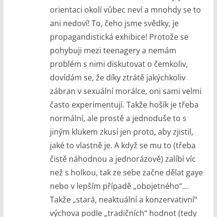
orientaci okolí vůbec neví a mnohdy se to
ani nedoví! To, čeho jsme svědky, je
propagandistická exhibice! Protože se
pohybuji mezi teenagery a nemám
problém s nimi diskutovat o čemkoliv,
dovídám se, že díky ztrátě jakýchkoliv
zábran v sexuální morálce, oni sami velmi
často experimentují. Takže hošík je třeba
normální, ale prostě a jednoduše to s
jiným klukem zkusí jen proto, aby zjistil,
jaké to vlastně je. A když se mu to (třeba
čistě náhodnou a jednorázově) zalíbí víc
než s holkou, tak ze sebe začne dělat gaye
nebo v lepším případě „obojetného“…
Takže „stará, neaktuální a konzervativní“
výchova podle „tradičních“ hodnot (tedy