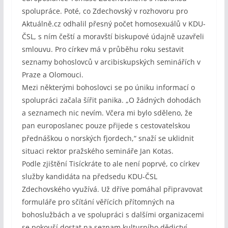
spolupráce. Poté, co Zdechovský v rozhovoru pro
Aktuálně.cz odhalil přesný počet homosexuálů v KDU-
ČSL, s ním čeští a moravští biskupové údajně uzavřeli
smlouvu. Pro církev má v průběhu roku sestavit
seznamy bohoslovců v arcibiskupských seminářích v
Praze a Olomouci.
Mezi některými bohoslovci se po úniku informací o
spolupráci začala šířit panika. „O žádných dohodách
a seznamech nic nevím. Včera mi bylo sděleno, že
pan europoslanec pouze přijede s cestovatelskou
přednáškou o norských fjordech,“ snaží se uklidnit
situaci rektor pražského semináře Jan Kotas.
Podle zjištění Tisíckráte to ale není poprvé, co církev
služby kandidáta na předsedu KDU-ČSL
Zdechovského využívá. Už dříve pomáhal připravovat
formuláře pro sčítání věřících přítomných na
bohoslužbách a ve spolupráci s dalšími organizacemi
se pokouší dostat na seznam kulturního dědictví