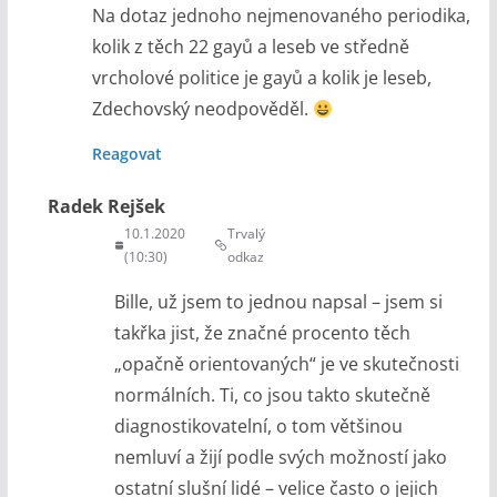
Na dotaz jednoho nejmenovaného periodika,
kolik z těch 22 gayů a leseb ve středně
vrcholové politice je gayů a kolik je leseb,
Zdechovský neodpověděl.
Reagovat
Radek Rejšek
10.1.2020
Trvalý
(10:30)
odkaz
Bille, už jsem to jednou napsal – jsem si
takřka jist, že značné procento těch
„opačně orientovaných“ je ve skutečnosti
normálních. Ti, co jsou takto skutečně
diagnostikovatelní, o tom většinou
nemluví a žijí podle svých možností jako
ostatní slušní lidé – velice často o jejich