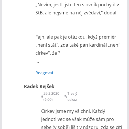
„Nevím, jestli jste ten slovník pochytil v
StB, ale nejsme na něj zvědaví,” dodal.
___________________________________________
________________
Fajn, ale pak je otázkou, když premiér
„není stát“, zda také pan kardinál „není
církev“, že ?
…
Reagovat
Radek Rejšek
29.2.2020
Trvalý
(6:00)
odkaz
Církev jsme my všichni. Každý
jednotlivec se však může sám pro
sebe (v sobě) lišit v názoru, zda se cítí