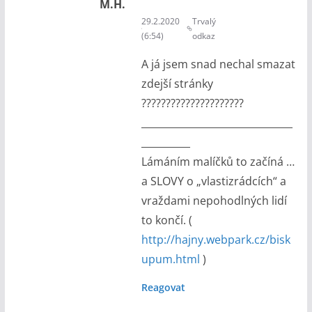
M.H.
29.2.2020
Trvalý
(6:54)
odkaz
A já jsem snad nechal smazat
zdejší stránky
?????????????????????
_______________________________
__________
Lámáním malíčků to začíná …
a SLOVY o „vlastizrádcích“ a
vraždami nepohodlných lidí
to končí. (
http://hajny.webpark.cz/bisk
upum.html
)
Reagovat