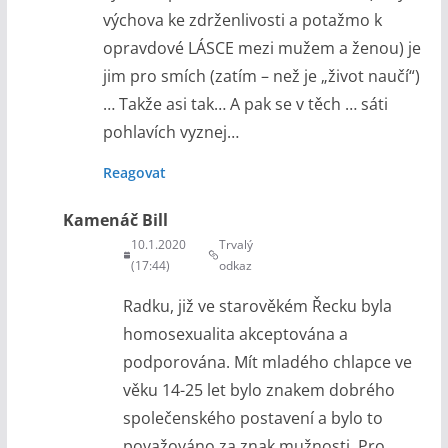
výchova ke zdrženlivosti a potažmo k
opravdové LÁSCE mezi mužem a ženou) je
jim pro smích (zatím – než je „život naučí“)
… Takže asi tak… A pak se v těch … sáti
pohlavích vyznej…
Reagovat
Kamenáč Bill
10.1.2020
Trvalý
(17:44)
odkaz
Radku, již ve starověkém Řecku byla
homosexualita akceptována a
podporována. Mít mladého chlapce ve
věku 14-25 let bylo znakem dobrého
společenského postavení a bylo to
považováno za znak mužnosti. Pro