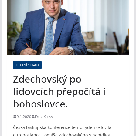
TITULNÍ STRANA
Zdechovský po
lidovcích přepočítá i
bohoslovce.
9.1.2020
Felix Kulpa
Česká biskupská konference tento týden oslovila
europoslance Tomáše Zdechovského s nabídkou