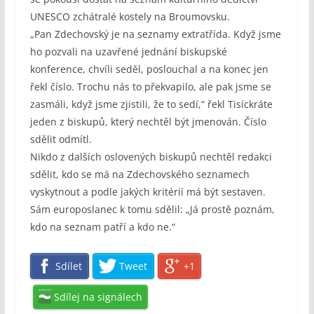
UNESCO zchátralé kostely na Broumovsku.
„Pan Zdechovský je na seznamy extratřída. Když jsme
ho pozvali na uzavřené jednání biskupské
konference, chvíli seděl, poslouchal a na konec jen
řekl číslo. Trochu nás to překvapilo, ale pak jsme se
zasmáli, když jsme zjistili, že to sedí,“ řekl Tisíckráte
jeden z biskupů, který nechtěl být jmenován. Číslo
sdělit odmítl.
Nikdo z dalších oslovených biskupů nechtěl redakci
sdělit, kdo se má na Zdechovského seznamech
vyskytnout a podle jakých kritérií má být sestaven.
Sám europoslanec k tomu sdělil: „Já prostě poznám,
kdo na seznam patří a kdo ne.“
Sdílet
Tweet
+1
Sdílej na signálech