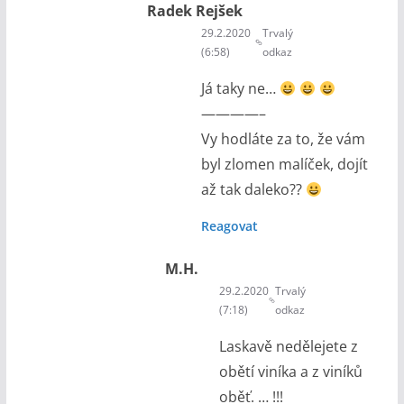
Radek Rejšek
29.2.2020
Trvalý
(6:58)
odkaz
Já taky ne…
————–
Vy hodláte za to, že vám
byl zlomen malíček, dojít
až tak daleko??
Reagovat
M.H.
29.2.2020
Trvalý
(7:18)
odkaz
Laskavě nedělejete z
obětí viníka a z viníků
oběť. … !!!