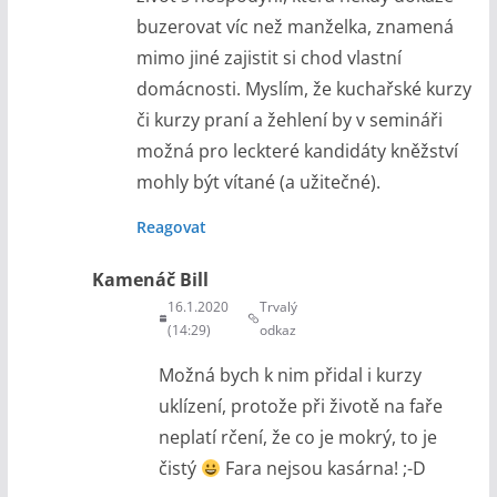
buzerovat víc než manželka, znamená
mimo jiné zajistit si chod vlastní
domácnosti. Myslím, že kuchařské kurzy
či kurzy praní a žehlení by v semináři
možná pro leckteré kandidáty kněžství
mohly být vítané (a užitečné).
Reagovat
Kamenáč Bill
16.1.2020
Trvalý
(14:29)
odkaz
Možná bych k nim přidal i kurzy
uklízení, protože při životě na faře
neplatí rčení, že co je mokrý, to je
čistý
Fara nejsou kasárna! ;-D