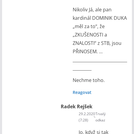
Nikoliv Já, ale pan
kardinál DOMINIK DUKA
„měl za to“, že
„ZKUŠENOSTI a
ZNALOSTI“ z STB, jsou
PŘINOSEM. …
__________________________
_________
Nechme toho.
Reagovat
Radek Rejšek
29.2.2020
Trvalý
(7:28)
odkaz
Jo, když si tak