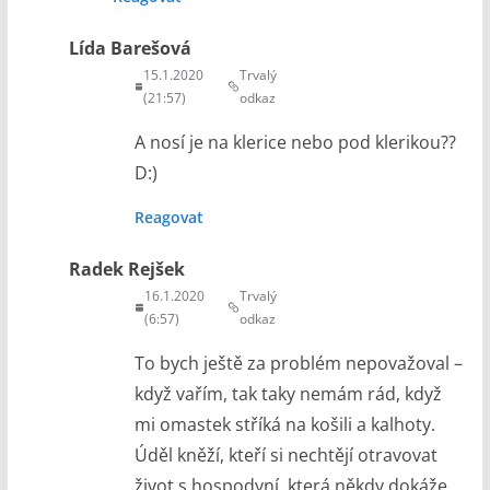
Lída Barešová
15.1.2020
Trvalý
(21:57)
odkaz
A nosí je na klerice nebo pod klerikou??
D:)
Reagovat
Radek Rejšek
16.1.2020
Trvalý
(6:57)
odkaz
To bych ještě za problém nepovažoval –
když vařím, tak taky nemám rád, když
mi omastek stříká na košili a kalhoty.
Úděl kněží, kteří si nechtějí otravovat
život s hospodyní, která někdy dokáže