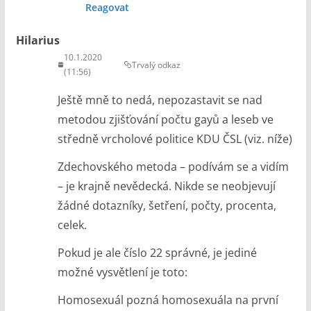
Reagovat
Hilarius
10.1.2020
Trvalý odkaz
(11:56)
Ještě mně to nedá, nepozastavit se nad
metodou zjišťování počtu gayů a leseb ve
středně vrcholové politice KDU ČSL (viz. níže)
Zdechovského metoda – podívám se a vidím
– je krajně nevědecká. Nikde se neobjevují
žádné dotazníky, šetření, počty, procenta,
celek.
Pokud je ale číslo 22 správné, je jediné
možné vysvětlení je toto:
Homosexuál pozná homosexuála na první