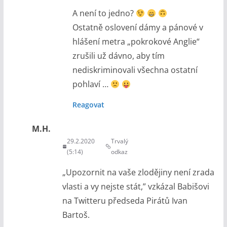
A není to jedno?
Ostatně oslovení dámy a pánové v
hlášení metra „pokrokové Anglie“
zrušili už dávno, aby tím
nediskriminovali všechna ostatní
pohlaví …
Reagovat
M.H.
29.2.2020
Trvalý
(5:14)
odkaz
„Upozornit na vaše zlodějiny není zrada
vlasti a vy nejste stát,” vzkázal Babišovi
na Twitteru předseda Pirátů Ivan
Bartoš.