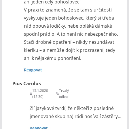
ani jeden celý bohoslovec.
V praxi to znamená, že se tam s určitostí
vyskytuje jeden bohoslovec, který si třeba
rád obouvá lodičky, nebe obléká dámské
spodní prádlo. A to není nic nebezpečného.
Stačí drobné opatření – nikdy nesundávat
kleriku – a nemůže dojít k prozrazení, tedy
ani k nějakému pohoršení.
Reagovat
Pius Carolus
15.1.2020
Trvalý
(15:30)
odkaz
Zlí jazykové tvrdí, že někteří z posledně
jmenované skupina) rádi nosívají zástěry…
Reagovat