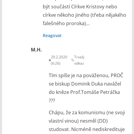
být součástí Církve Kristovy nebo
církve někoho jiného (třeba nějakého
falešného proroka)…
Reagovat
M.H.
29.2.2020
Trvalý
(6:26)
odkaz
Tím spíše je na pováženou, PROČ
se biskup Dominik Duka navážel
do kněze Prof.Tomáše Petráčka
???
Chápu, že za komunismu (ne svoji
vlastní vinou) nesměl (DD)
studovat. Nicméně nediskredituje