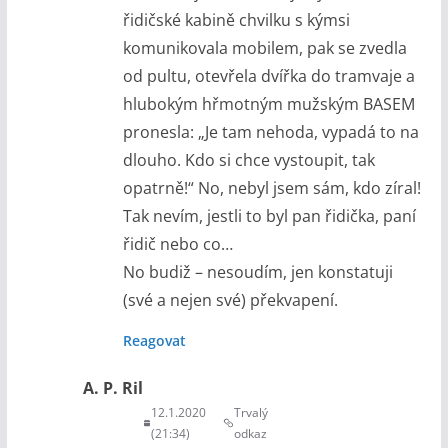
řidičské kabině chvilku s kýmsi
komunikovala mobilem, pak se zvedla
od pultu, otevřela dvířka do tramvaje a
hlubokým hřmotným mužským BASEM
pronesla: „Je tam nehoda, vypadá to na
dlouho. Kdo si chce vystoupit, tak
opatrně!“ No, nebyl jsem sám, kdo zíral!
Tak nevím, jestli to byl pan řidička, paní
řidič nebo co…
No budiž – nesoudím, jen konstatuji
(své a nejen své) překvapení.
Reagovat
A. P. Ril
12.1.2020
Trvalý
(21:34)
odkaz