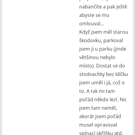
nabančíte a pak ještě
abyste se mu
omlouval…
Když jsem měl starou
škodovku, parkoval
jsem ji u parku (jinde
většinou nebylo
místo). Dostat se do
stodvacítky bez klíčku
jsem uměl i já, což o
to. A tak mi tam
pořád někdo lezl. Nic
jsem tam neměl,
akorát jsem pořád
musel opravovat
spínací skříňku atd.