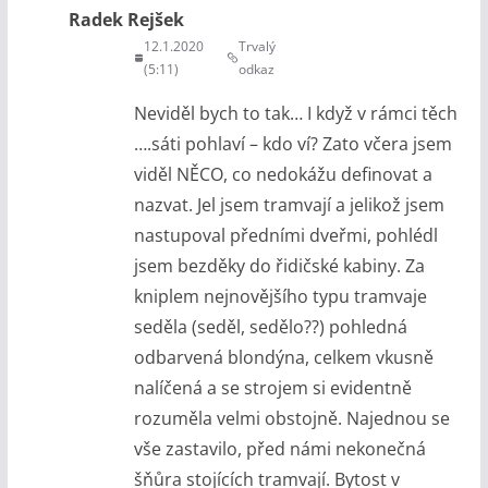
Radek Rejšek
12.1.2020
Trvalý
(5:11)
odkaz
Neviděl bych to tak… I když v rámci těch
….sáti pohlaví – kdo ví? Zato včera jsem
viděl NĚCO, co nedokážu definovat a
nazvat. Jel jsem tramvají a jelikož jsem
nastupoval předními dveřmi, pohlédl
jsem bezděky do řidičské kabiny. Za
kniplem nejnovějšího typu tramvaje
seděla (seděl, sedělo??) pohledná
odbarvená blondýna, celkem vkusně
nalíčená a se strojem si evidentně
rozuměla velmi obstojně. Najednou se
vše zastavilo, před námi nekonečná
šňůra stojících tramvají. Bytost v