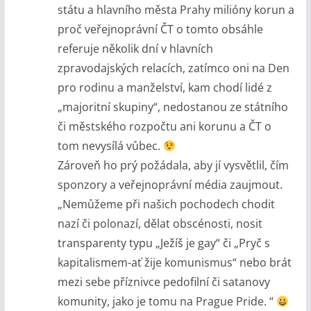
státu a hlavního města Prahy milióny korun a
proč veřejnoprávní ČT o tomto obsáhle
referuje několik dní v hlavních
zpravodajských relacích, zatímco oni na Den
pro rodinu a manželství, kam chodí lidé z
„majoritní skupiny“, nedostanou ze státního
či městského rozpočtu ani korunu a ČT o
tom nevysílá vůbec.
Zároveň ho prý požádala, aby jí vysvětlil, čím
sponzory a veřejnoprávní média zaujmout.
„Nemůžeme při našich pochodech chodit
nazí či polonazí, dělat obscénosti, nosit
transparenty typu „Ježíš je gay“ či „Pryč s
kapitalismem-ať žije komunismus“ nebo brát
mezi sebe příznivce pedofilní či satanovy
komunity, jako je tomu na Prague Pride. “