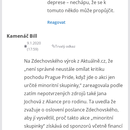
deprese – nechápu, že se k
tomuto někdo může propůjčit.
Reagovat
Kamenáč Bill
9.1.2020
Trvalý odkaz
(17:59)
Na Zdechovského výrok z Aktuálně.cz, že
„není správné neustále omílat kritiku
pochodu Prague Pride, když jde o akci jen
určité minoritní skupinky,“ zareagovala podle
zatím nepotvrzených zdrojů také Jana
Jochová z Aliance pro rodinu. Ta uvedla že
zvažuje o oslovení poslance Zdechovského,
aby jí vysvětlil, proč takto akce „minoritní
skupinky“ získává od sponzorů včetně financí