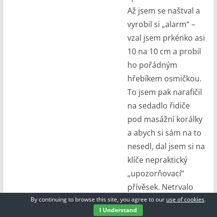
Až jsem se naštval a
vyrobil si „alarm“ –
vzal jsem prkénko asi
10 na 10 cm a probil
ho pořádným
hřebíkem osmičkou.
To jsem pak narafičil
na sedadlo řidiče
pod masážní korálky
a abych si sám na to
nesedl, dal jsem si na
klíče nepraktický
„upozorňovací“
přívěsek. Netrvalo
By continuing to browse this site, you agree to our
use of cookies
.
dlouho, přišel jsem k
I Understand
autu, korálky