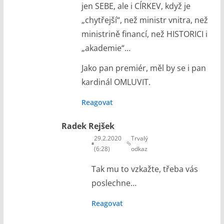
jen SEBE, ale i CÍRKEV, když je
„chytřejší“, než ministr vnitra, než
ministrině financí, než HISTORICI i
„akademie“…
Jako pan premiér, měl by se i pan
kardinál OMLUVIT.
Reagovat
Radek Rejšek
29.2.2020
Trvalý
(6:28)
odkaz
Tak mu to vzkažte, třeba vás
poslechne…
Reagovat