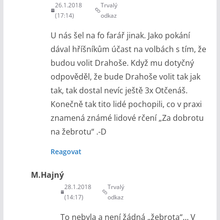
26.1.2018
Trvalý
(17:14)
odkaz
U nás šel na fo farář jinak. Jako pokání
dával hříšníkům účast na volbách s tím, že
budou volit Drahoše. Když mu dotyčný
odpověděl, že bude Drahoše volit tak jak
tak, tak dostal nevíc ještě 3x Otčenáš.
Konečně tak tito lidé pochopili, co v praxi
znamená známé lidové rčení „Za dobrotu
na žebrotu“ .-D
Reagovat
M.Hajný
28.1.2018
Trvalý
(14:17)
odkaz
To nebyla a není žádná „žebrota“… V