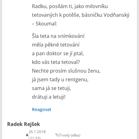
Radku, posílám ti, jako milovníku
tetovaných k potěše, básničku Vodňanský
– Skoumal:
Šla teta na snímkování
měla pěkné tetování
a pan doktor se jí ptal,
kdo vás teta tetoval?
Nechte prosím slušnou ženu,
já jsem tady u rentgenu,
sama já se tetuji,
drátuji a letuji!
Reagovat
Radek Rejšek
26.1.2018
Trvalý odkaz
(21:33)