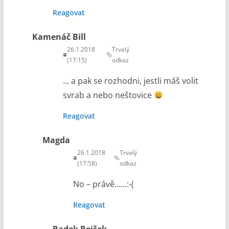
Reagovat
Kamenáč Bill
26.1.2018
Trvalý
(17:15)
odkaz
… a pak se rozhodni, jestli máš volit
svrab a nebo neštovice
Reagovat
Magda
26.1.2018
Trvalý
(17:58)
odkaz
No – právě……:-(
Reagovat