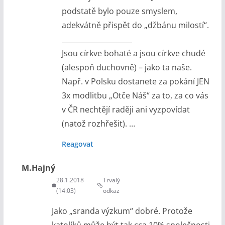
podstatě bylo pouze smyslem,
adekvátně přispět do „džbánu milostí“.
____________________
Jsou církve bohaté a jsou církve chudé
(alespoň duchovně) – jako ta naše.
Např. v Polsku dostanete za pokání JEN
3x modlitbu „Otče Náš“ za to, za co vás
v ČR nechtějí raději ani vyzpovídat
(natož rozhřešit). …
Reagovat
M.Hajný
28.1.2018
Trvalý
(14:03)
odkaz
Jako „sranda výzkum“ dobré. Protože