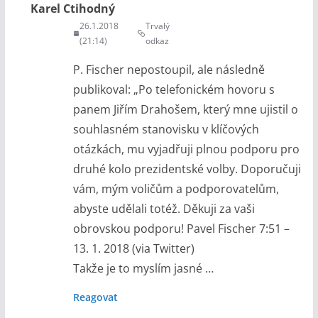
Karel Ctihodný
26.1.2018
Trvalý
(21:14)
odkaz
P. Fischer nepostoupil, ale následně
publikoval: „Po telefonickém hovoru s
panem Jiřím Drahošem, který mne ujistil o
souhlasném stanovisku v klíčových
otázkách, mu vyjadřuji plnou podporu pro
druhé kolo prezidentské volby. Doporučuji
vám, mým voličům a podporovatelům,
abyste udělali totéž. Děkuji za vaši
obrovskou podporu! Pavel Fischer 7:51 –
13. 1. 2018 (via Twitter)
Takže je to myslím jasné …
Reagovat