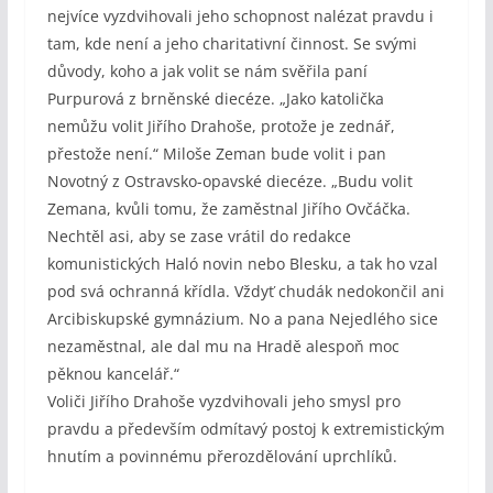
nejvíce vyzdvihovali jeho schopnost nalézat pravdu i
tam, kde není a jeho charitativní činnost. Se svými
důvody, koho a jak volit se nám svěřila paní
Purpurová z brněnské diecéze. „Jako katolička
nemůžu volit Jiřího Drahoše, protože je zednář,
přestože není.“ Miloše Zeman bude volit i pan
Novotný z Ostravsko-opavské diecéze. „Budu volit
Zemana, kvůli tomu, že zaměstnal Jiřího Ovčáčka.
Nechtěl asi, aby se zase vrátil do redakce
komunistických Haló novin nebo Blesku, a tak ho vzal
pod svá ochranná křídla. Vždyť chudák nedokončil ani
Arcibiskupské gymnázium. No a pana Nejedlého sice
nezaměstnal, ale dal mu na Hradě alespoň moc
pěknou kancelář.“
Voliči Jiřího Drahoše vyzdvihovali jeho smysl pro
pravdu a především odmítavý postoj k extremistickým
hnutím a povinnému přerozdělování uprchlíků.