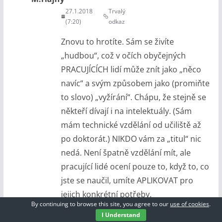
27.1.2018
Trvalý
(7:20)
odkaz
Znovu to hrotíte. Sám se živíte
„hudbou“, což v očích obyčejných
PRACUJÍCÍCH lidí může znít jako „něco
navíc“ a svým způsobem jako (promiňte
to slovo) „vyžírání“. Chápu, že stejně se
někteří dívají i na intelektuály. (Sám
mám technické vzdělání od učiliště až
po doktorát.) NIKDO vám za „titul“ nic
nedá. Není špatně vzdělání mít, ale
pracující lidé ocení pouze to, když to, co
jste se naučil, umíte APLIKOVAT pro
jejich konkrétní potřeby.
By continuing to browse this site, you agree to our
use of cookies
.
Z tohoto pohledu je „stažení králíka“
I Understand