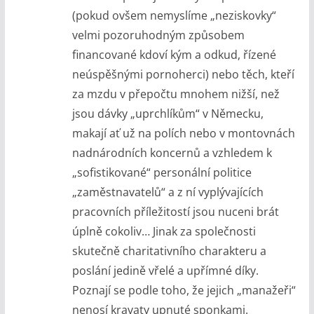
(pokud ovšem nemyslíme „neziskovky“
velmi pozoruhodným způsobem
financované kdoví kým a odkud, řízené
neúspěšnými pornoherci) nebo těch, kteří
za mzdu v přepočtu mnohem nižší, než
jsou dávky „uprchlíkům“ v Německu,
makají ať už na polích nebo v montovnách
nadnárodních koncernů a vzhledem k
„sofistikované“ personální politice
„zaměstnavatelů“ a z ní vyplývajících
pracovních příležitostí jsou nuceni brát
úplně cokoliv… Jinak za společnosti
skutečně charitativního charakteru a
poslání jedině vřelé a upřímné díky.
Poznají se podle toho, že jejich „manažeři“
nenosí kravaty upnuté sponkami.