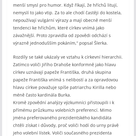
menší smysl pro humor. Když říkají, že hříchů litují,
nemyslí to jako vtip. Za to ale chodí častěji do kostela,
nepoužívají vulgární výrazy a mají obecně menší
tendenci ke hříchům, které církev vnímá jako
závažnější. Proto zpravidla od zpovědi odchází s
výrazně jednodušším pokáním,“ popsal Šlerka.
Rozdíly se také ukázaly ve vztahu k církevní hierarchii.
Zatímco voliči Jiřího Drahoše konformně jako hlavu
církev uznávají papeže Františka, druhá skupina
papeže Františka vnímá s nelibostí a za opravdovou
hlavu církve považuje spíše patriarchu Kirilla nebo
méně často kardinála Burka.
Kromě zpovědní analýzy výzkumníci přistoupili i k
přímému průzkumu volebních preferencí. Mimo
jména preferovaného prezidentského kandidáta
chtěli získat i důvody, proč voliči hodí do urny právě
jeho volební lístek. Voliči současného prezidenta