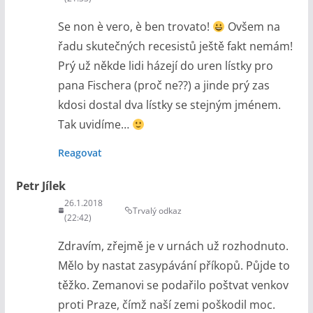
Se non è vero, è ben trovato!
Ovšem na
řadu skutečných recesistů ještě fakt nemám!
Prý už někde lidi házejí do uren lístky pro
pana Fischera (proč ne??) a jinde prý zas
kdosi dostal dva lístky se stejným jménem.
Tak uvidíme…
Reagovat
Petr Jílek
26.1.2018
Trvalý odkaz
(22:42)
Zdravím, zřejmě je v urnách už rozhodnuto.
Mělo by nastat zasypávání příkopů. Půjde to
těžko. Zemanovi se podařilo poštvat venkov
proti Praze, čímž naší zemi poškodil moc.