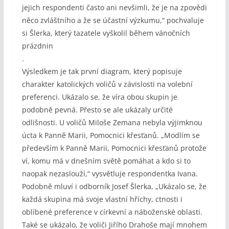
jejich respondenti často ani nevšimli, že je na zpovědi
něco zvláštního a že se účastní výzkumu,“ pochvaluje
si Šlerka, který tazatele vyškolil během vánočních
prázdnin
.
Výsledkem je tak první diagram, který popisuje
charakter katolických voličů v závislosti na volební
preferenci. Ukázalo se, že víra obou skupin je
podobně pevná. Přesto se ale ukázaly určité
odlišnosti. U voličů Miloše Zemana nebyla výjimknou
úcta k Panně Marii, Pomocnici křesťanů. „Modlím se
především k Panně Marii, Pomocnici křesťanů protože
ví, komu má v dnešním světě pomáhat a kdo si to
naopak nezaslouží,“ vysvětluje respondentka Ivana.
Podobně mluví i odborník Josef Šlerka, „Ukázalo se, že
každá skupina má svoje vlastní hříchy, ctnosti i
oblíbené preference v církevní a náboženské oblasti.
Také se ukázalo, že voliči Jiřího Drahoše mají mnohem