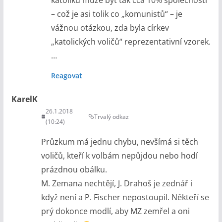
katolíků může být tak cca 10% společnosti
– což je asi tolik co „komunistů“ – je
vážnou otázkou, zda byla církev
„katolických voličů“ reprezentativní vzorek.
…
Reagovat
KarelK
26.1.2018
Trvalý odkaz
(10:24)
Průzkum má jednu chybu, nevšímá si těch
voličů, kteří k volbám nepůjdou nebo hodí
prázdnou obálku.
M. Zemana nechtějí, J. Drahoš je zednář i
když není a P. Fischer nepostoupil. Někteří se
prý dokonce modlí, aby MZ zemřel a oni