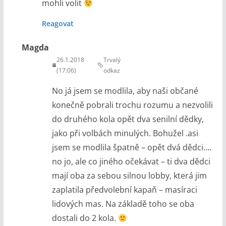
mohli volit
Reagovat
Magda
26.1.2018
Trvalý
(17:06)
odkaz
No já jsem se modlila, aby naši občané
konečně pobrali trochu rozumu a nezvolili
do druhého kola opět dva senilní dědky,
jako při volbách minulých. Bohužel .asi
jsem se modlila špatně – opět dvá dědci….
no jo, ale co jiného očekávat – ti dva dědci
mají oba za sebou silnou lobby, která jim
zaplatila předvolební kapaň – masíraci
lidových mas. Na základě toho se oba
dostali do 2 kola.