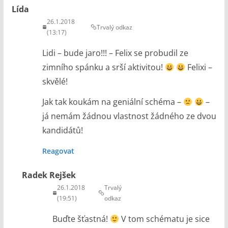
Lída
26.1.2018
Trvalý odkaz
(13:17)
Lidi – bude jaro!!! – Felix se probudil ze
zimního spánku a srší aktivitou!
Felixi –
skvělé!
Jak tak koukám na geniální schéma –
–
já nemám žádnou vlastnost žádného ze dvou
kandidátů!
Reagovat
Radek Rejšek
26.1.2018
Trvalý
(19:51)
odkaz
Buďte šťastná!
V tom schématu je sice