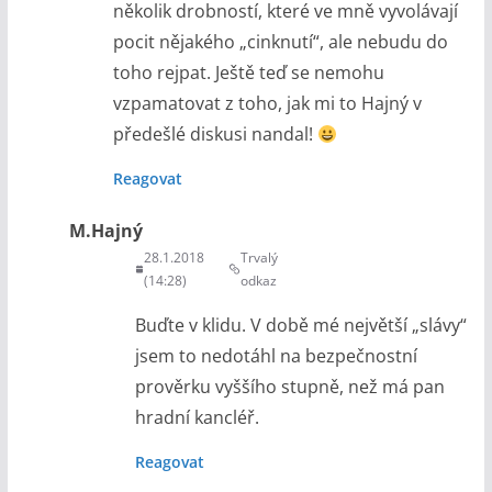
několik drobností, které ve mně vyvolávají
pocit nějakého „cinknutí“, ale nebudu do
toho rejpat. Ještě teď se nemohu
vzpamatovat z toho, jak mi to Hajný v
předešlé diskusi nandal!
Reagovat
M.Hajný
28.1.2018
Trvalý
(14:28)
odkaz
Buďte v klidu. V době mé největší „slávy“
jsem to nedotáhl na bezpečnostní
prověrku vyššího stupně, než má pan
hradní kancléř.
Reagovat