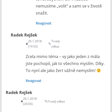
nemusíme „volit“ a sami se v životě
snažit.
Reagovat
Radek Rejšek
26.1.2018
Trvalý
(19:53)
odkaz
Zcela mimo téma – vy jako jeden z mála
jste pochopil, jak to všechno myslím. Díky.
To nyní ale jako žert vážně nemyslím!
Reagovat
Radek Rejšek
26.1.2018
Trvalý odkaz
(20:05)