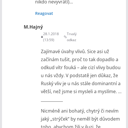
nikdo nevyvrátí)…
Reagovat
M.Hajný
28.1.2018
Trvalý
(13:59)
odkaz
Zajímavé úvahy vlivů. Sice asi už
začínám tušit, proč to tak dopadlo a
odkud vítr fouká – ale cizí vlivy budou
u nás vždy. V podstatě jen důkaz, že
Ruský vliv je u nás stále dominantní a
větší, než jsme si mysleli a myslíme. …
___________
Nicméně ani bohatý, chytrý či nevím
jaký „strýček“ by neměl být důvodem
toho, abychom žili v iluzi, že