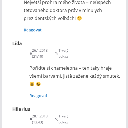
Největší prohra mého života = neúspěch
tetovaného doktora práv v minulých
prezidentských volbách!
Reagovat
Lída
26.1.2018
Trvalý
(21:10)
odkaz
Pořiďte si chameleona – ten taky hraje
všemi barvami. Jistě zažene každý smutek.
Reagovat
Hilarius
28.1.2018
Trvalý
(13:43)
odkaz