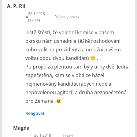
A. P. Ril
26.1.2018
Trvalý odkaz
(17:14)
Ještě štěstí, že volební komise v našem
okrsku nám usnadnila těžké rozhodování
koho volit za prezidenta a umožnila všem
volbu obou dvou kandidátů
.
Po projítí za plentou tam byly urny dvě. Jedna
zapečetěná, kam se v obálce házel
nejmenováný kandidát (abych nedělal
nepovolenou agitaci) a druhá nezapečetěná
pro Zemana.
Reagovat
Magda
26.1.2018
Trvalý