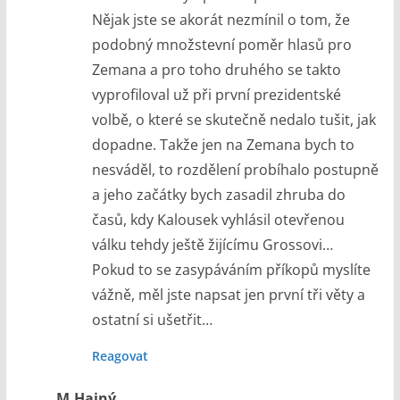
Nějak jste se akorát nezmínil o tom, že
podobný množstevní poměr hlasů pro
Zemana a pro toho druhého se takto
vyprofiloval už při první prezidentské
volbě, o které se skutečně nedalo tušit, jak
dopadne. Takže jen na Zemana bych to
nesváděl, to rozdělení probíhalo postupně
a jeho začátky bych zasadil zhruba do
časů, kdy Kalousek vyhlásil otevřenou
válku tehdy ještě žijícímu Grossovi…
Pokud to se zasypáváním příkopů myslíte
vážně, měl jste napsat jen první tři věty a
ostatní si ušetřit…
Reagovat
M.Hajný