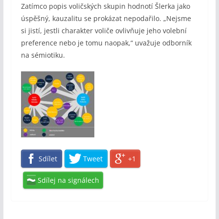
Zatímco popis voličských skupin hodnotí Šlerka jako
úspěšný, kauzalitu se prokázat nepodařilo. „Nejsme
si jistí, jestli charakter voliče ovlivňuje jeho volební
preference nebo je tomu naopak,“ uvažuje odborník
na sémiotiku.
Sdílet
Tweet
+1
Sdílej na signálech