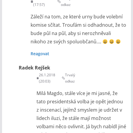
(17:57)
odkaz
Záleží na tom, ze které urny bude volební
komise sčítat. Troufám si odhadnout, že to
bude půl na půl, aby si nerozhněvali
nikoho ze svých spoluobčanů….
Reagovat
Radek Rejšek
26.1.2018
Trvalý
(20:03)
odkaz
Milá Magdo, stále více je mi jasné, že
tato presidentská volba je opět jednou
z inscenací, jejímž smyslem je udržet v
lidech iluzi, že stále mají možnost
volbami něco ovlivnit. Já bych nabídl jiné