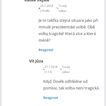
Radek Rejšek
26.1.2018
Trvalý
(19:48)
odkaz
Je to takřka stejná situace jako při
minulé prezidentské volbě. Obě
volby tragické! Která více a která
méně?
Reagovat
Vít Jůza
27.1.2018
Trvalý
(1:13)
odkaz
Když člověk odhlédne od
pomluv, tak volba není tragická.
Reagovat