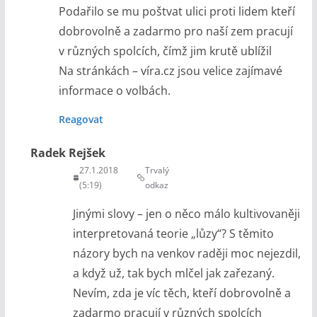
Podařilo se mu poštvat ulici proti lidem kteří
dobrovolně a zadarmo pro naší zem pracují
v různých spolcích, čímž jim krutě ublížil
Na stránkách – víra.cz jsou velice zajímavé
informace o volbách.
Reagovat
Radek Rejšek
27.1.2018
Trvalý
(5:19)
odkaz
Jinými slovy – jen o něco málo kultivovaněji
interpretovaná teorie „lůzy“? S těmito
názory bych na venkov raději moc nejezdil,
a když už, tak bych mlčel jak zařezaný.
Nevím, zda je víc těch, kteří dobrovolně a
zadarmo pracují v různých spolcích