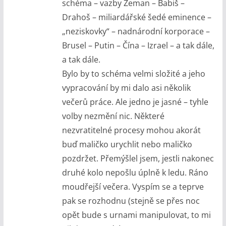
schéma – vazby Zeman – Babiš –
Drahoš – miliardářské šedé eminence –
„neziskovky“ – nadnárodní korporace –
Brusel – Putin – Čína – Izrael – a tak dále,
a tak dále.
Bylo by to schéma velmi složité a jeho
vypracování by mi dalo asi několik
večerů práce. Ale jedno je jasné – tyhle
volby nezmění nic. Některé
nezvratitelné procesy mohou akorát
buď maličko urychlit nebo maličko
pozdržet. Přemýšlel jsem, jestli nakonec
druhé kolo nepošlu úplně k ledu. Ráno
moudřejší večera. Vyspím se a teprve
pak se rozhodnu (stejně se přes noc
opět bude s urnami manipulovat, to mi