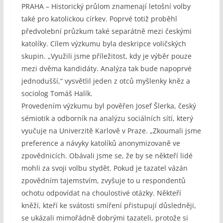
PRAHA – Historický průlom znamenají letošní volby
také pro katolickou církev. Poprvé totiž proběhl
předvolební průzkum také separátně mezi českými
katolíky. Cílem výzkumu byla deskripce voličských
skupin. „Využili jsme příležitost, kdy je výběr pouze
mezi dvěma kandidáty. Analýza tak bude napoprvé
jednodušší,“ vysvětlil jeden z otců myšlenky kněz a
sociolog Tomáš Halík.
Provedením výzkumu byl pověřen Josef Šlerka, český
sémiotik a odborník na analýzu sociálních sítí, který
vyučuje na Univerzitě Karlově v Praze. „Zkoumali jsme
preference a návyky katolíků anonymizovaně ve
zpovědnicích. Obávali jsme se, že by se někteří lidé
mohli za svoji volbu stydět. Pokud je tazatel vázán
zpovědním tajemstvím, zvyšuje to u respondentů
ochotu odpovídat na choulostivé otázky. Někteří
kněží, kteří ke svátosti smíření přistupují důsledněji,
se ukázali mimořádně dobrými tazateli, protože si