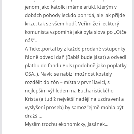
jenom jako katolíci máme artikl, kterým v
dobách pohody leckdo pohrdá, ale jak přijde
krize, tak se všem hodí. Veřím že i leckterý
komunista vzpomíná jaká byla slova po „Otče
náš“..
A Ticketportal by z každé prodané vstupenky
řádně odvedl daň (Babiš bude jásat) a odvedl
platbu do fondu Puls (podobně jako poplatky
OSA..). Navíc se nabízí možnost kostely
rozdělit do zón – místa v první lavici, s
nejlepším výhledem na Eucharistického
Krista (a tudíž největší nadějí na uzdravení a
vyslyšení proseb) by samozřejmě mohla být
dražší…
Myslím trochu ekonomicky, Jasánek…