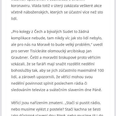
koronaviru. Vláda totiž v úterý zakázala veškeré akce
včetně náboženských, kterých se účastní více než sto
lidí.
„Pro kolegy z Čech a bývalých Sudet to žádná
komplikace nebude, tam nikdy víc jak sto lidí nebylo,
ale pro nás na Moravě to bude velký problém,“ uvedl
pro server Tisíckráte olomoucký arcibiskup Jan
Graubner. Čeští a moravští biskupové proto věřícím
vzkázali, že se faráři mají snažit rozdělit nedělní
bohoslužby tak, aby se jich zúčastnilo maximálně 100
lidí, a zároveň upozornili, že věřící mohou svou
nedělní povinnost splnit poslechem rádia či
sledováním televize a svátečním slavením dne Páně.
Věřící jsou nařízením zmateni. „Stačí si pustit rádio,
nebo musíme vylézt z postele? Stačí kachna se šesti
jako důstojné slavení dnu Páně, nebo musíme jít i do