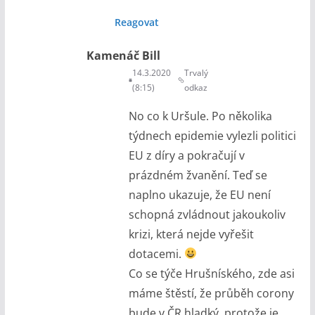
Reagovat
Kamenáč Bill
14.3.2020
Trvalý
(8:15)
odkaz
No co k Uršule. Po několika
týdnech epidemie vylezli politici
EU z díry a pokračují v
prázdném žvanění. Teď se
naplno ukazuje, že EU není
schopná zvládnout jakoukoliv
krizi, která nejde vyřešit
dotacemi.
Co se týče Hrušníského, zde asi
máme štěstí, že průběh corony
bude v ČR hladký, protože je