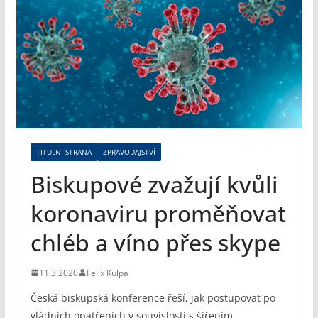
TITULNÍ STRANA
ZPRAVODAJSTVÍ
Biskupové zvažují kvůli
koronaviru proměňovat
chléb a víno přes skype
11.3.2020
Felix Kulpa
Česká biskupská konference řeší, jak postupovat po
vládních opatřeních v souvislosti s šířením