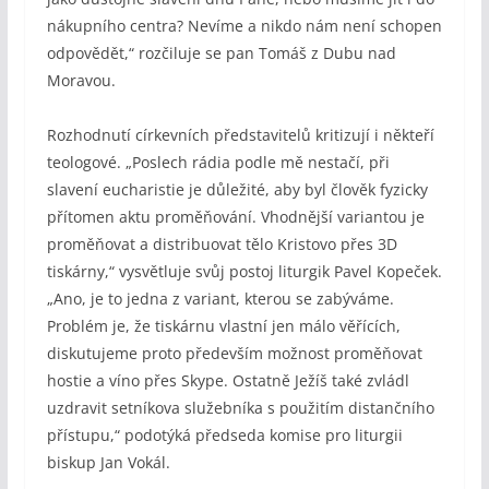
nákupního centra? Nevíme a nikdo nám není schopen
odpovědět,“ rozčiluje se pan Tomáš z Dubu nad
Moravou.
Rozhodnutí církevních představitelů kritizují i někteří
teologové. „Poslech rádia podle mě nestačí, při
slavení eucharistie je důležité, aby byl člověk fyzicky
přítomen aktu proměňování. Vhodnější variantou je
proměňovat a distribuovat tělo Kristovo přes 3D
tiskárny,“ vysvětluje svůj postoj liturgik Pavel Kopeček.
„Ano, je to jedna z variant, kterou se zabýváme.
Problém je, že tiskárnu vlastní jen málo věřících,
diskutujeme proto především možnost proměňovat
hostie a víno přes Skype. Ostatně Ježíš také zvládl
uzdravit setníkova služebníka s použitím distančního
přístupu,“ podotýká předseda komise pro liturgii
biskup Jan Vokál.