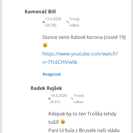
Kamenáč Bill
13.3.2020
Trvalý
(20:30)
odkaz
Slunce seno Italové korona (covid-19)
https://www.youtube.com/watch?
v=7YL6CHlVw0k
Reagovat
Radek Rejšek
14.3.2020
Trvalý
(6:01)
odkaz
Kdepak by to ten Troška tehdy
tušil!
Paní Uršula z Brusele naši vládu