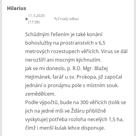
Hilarius
11.3.2020
Trvalý odkaz
(17:38)
Schůdným řešením je také konání
bohoslužby na prostranstvích v 6,5
metrových rozestupech věřících. Virus se dál
nerozšíří ani mocným kýchnutím.
Jak se mi doneslo, p. R.D. Mgr. Blažej
Hejtmánek, farář u sv. Prokopa, již započal
jednání o pronájmu pole s místním souk.
zemědělcem.
Podle výpočtů, bude na 300 věřících (tolik se
jich na jedné mši ve Žďáru přibližně
vyskytuje) potřeba rozloha necelých 1,5 ha,
čímž i menší kulak lehce disponuje.