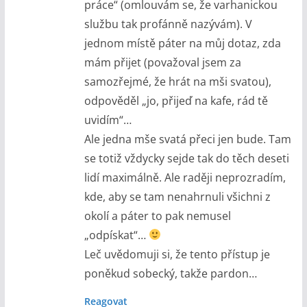
práce“ (omlouvám se, že varhanickou
službu tak profánně nazývám). V
jednom místě páter na můj dotaz, zda
mám přijet (považoval jsem za
samozřejmé, že hrát na mši svatou),
odpověděl „jo, přijeď na kafe, rád tě
uvidím“…
Ale jedna mše svatá přeci jen bude. Tam
se totiž vždycky sejde tak do těch deseti
lidí maximálně. Ale raději neprozradím,
kde, aby se tam nenahrnuli všichni z
okolí a páter to pak nemusel
„odpískat“…
Leč uvědomuji si, že tento přístup je
poněkud sobecký, takže pardon…
Reagovat