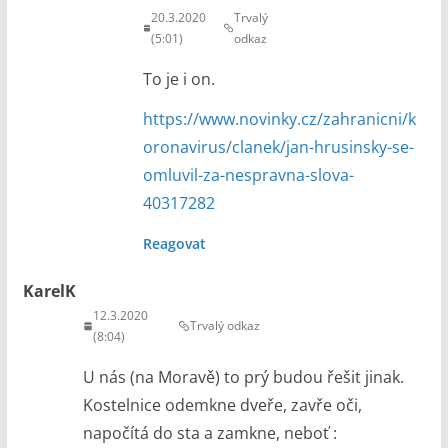
20.3.2020
Trvalý
(5:01)
odkaz
To je i on.
https://www.novinky.cz/zahranicni/k
oronavirus/clanek/jan-hrusinsky-se-
omluvil-za-nespravna-slova-
40317282
Reagovat
KarelK
12.3.2020
Trvalý odkaz
(8:04)
U nás (na Moravě) to prý budou řešit jinak.
Kostelnice odemkne dveře, zavře oči,
napočítá do sta a zamkne, neboť :