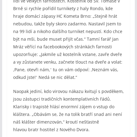
lidí ve velkých farnostech. Kostelník od Sv. Tomáše v
Brně si rychle pořídil turnikety z haly Rondo, kde
hraje domácí zápasy HC Kometa Brno: „Stejně hrát
nebudou, takže byly skoro zadarmo. Nastavil jsem to
na 99 lidí a nikoho dalšího turniket nepustí. Kdo chce
být na mši, bude muset přijít včas.“ Tamní farář Jan
Mráz věřící na facebookových stránkách farnosti
upozorňuje: „Jakmile už kostelník vstane, zavře dveře
a vy zůstanete venku, začnete tlouct na dveře a volat:
,Pane, otevři nám,ʻ tu on vám odpoví: ,Neznám vás,
odkud jste!ʻ Nedá se nic dělat.“
Naopak jediní, kdo virovou nákazu kvitují s povděkem,
jsou zástupci tradičních kontemplativních řádů.
Klarisky i trapisté hlásí enormní zájem o vstup do
kláštera. „Obávám se, že na tolik bratří snad ani není
náš klášter dimenzován,“ kroutí nešťastně
hlavou bratr hostitel z Nového Dvora.