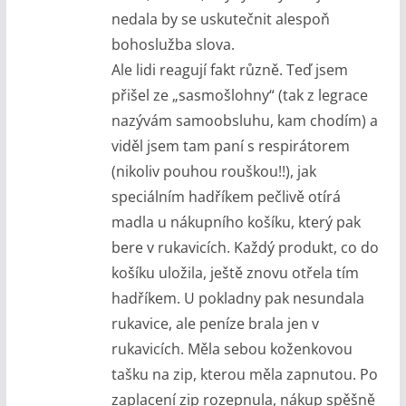
nedala by se uskutečnit alespoň
bohoslužba slova.
Ale lidi reagují fakt různě. Teď jsem
přišel ze „sasmošlohny“ (tak z legrace
nazývám samoobsluhu, kam chodím) a
viděl jsem tam paní s respirátorem
(nikoliv pouhou rouškou!!), jak
speciálním hadříkem pečlivě otírá
madla u nákupního košíku, který pak
bere v rukavicích. Každý produkt, co do
košíku uložila, ještě znovu otřela tím
hadříkem. U pokladny pak nesundala
rukavice, ale peníze brala jen v
rukavicích. Měla sebou koženkovou
tašku na zip, kterou měla zapnutou. Po
zaplacení zip rozepnula, nákup spěšně