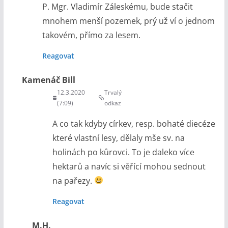
P. Mgr. Vladimír Záleskému, bude stačit
mnohem menší pozemek, prý už ví o jednom
takovém, přímo za lesem.
Reagovat
Kamenáč Bill
12.3.2020
Trvalý
(7:09)
odkaz
A co tak kdyby církev, resp. bohaté diecéze
které vlastní lesy, dělaly mše sv. na
holinách po kůrovci. To je daleko více
hektarů a navíc si věřící mohou sednout
na pařezy.
Reagovat
M.H.