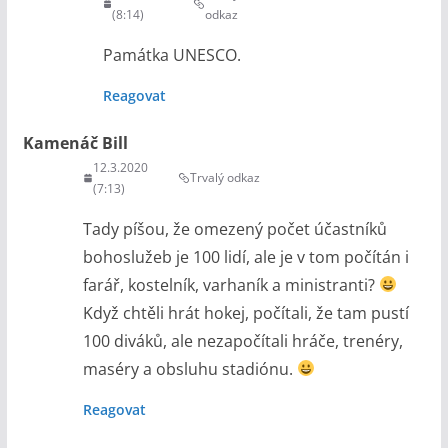
(8:14)
odkaz
Památka UNESCO.
Reagovat
Kamenáč Bill
12.3.2020
Trvalý odkaz
(7:13)
Tady píšou, že omezený počet účastníků
bohoslužeb je 100 lidí, ale je v tom počítán i
farář, kostelník, varhaník a ministranti?
Když chtěli hrát hokej, počítali, že tam pustí
100 diváků, ale nezapočítali hráče, trenéry,
maséry a obsluhu stadiónu.
Reagovat