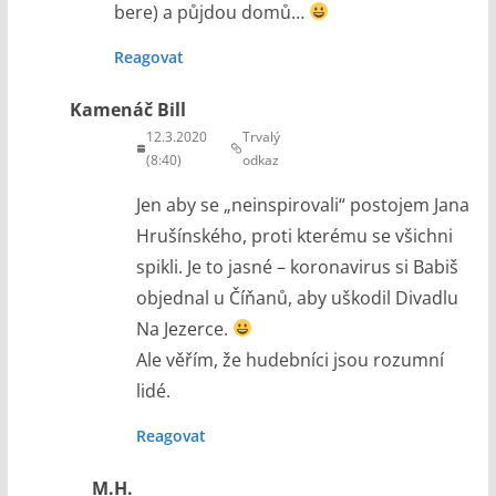
bere) a půjdou domů…
Reagovat
Kamenáč Bill
12.3.2020
Trvalý
(8:40)
odkaz
Jen aby se „neinspirovali“ postojem Jana
Hrušínského, proti kterému se všichni
spikli. Je to jasné – koronavirus si Babiš
objednal u Číňanů, aby uškodil Divadlu
Na Jezerce.
Ale věřím, že hudebníci jsou rozumní
lidé.
Reagovat
M.H.