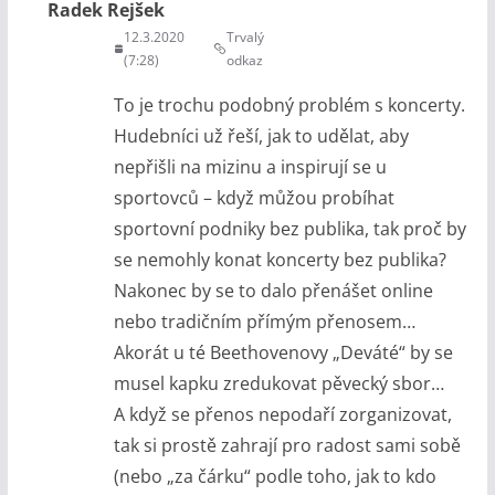
Radek Rejšek
12.3.2020
Trvalý
(7:28)
odkaz
To je trochu podobný problém s koncerty.
Hudebníci už řeší, jak to udělat, aby
nepřišli na mizinu a inspirují se u
sportovců – když můžou probíhat
sportovní podniky bez publika, tak proč by
se nemohly konat koncerty bez publika?
Nakonec by se to dalo přenášet online
nebo tradičním přímým přenosem…
Akorát u té Beethovenovy „Deváté“ by se
musel kapku zredukovat pěvecký sbor…
A když se přenos nepodaří zorganizovat,
tak si prostě zahrají pro radost sami sobě
(nebo „za čárku“ podle toho, jak to kdo