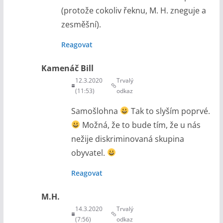
(protože cokoliv řeknu, M. H. zneguje a
zesměšní).
Reagovat
Kamenáč Bill
12.3.2020
Trvalý
(11:53)
odkaz
Samošlohna
Tak to slyším poprvé.
Možná, že to bude tím, že u nás
nežije diskriminovaná skupina
obyvatel.
Reagovat
M.H.
14.3.2020
Trvalý
(7:56)
odkaz