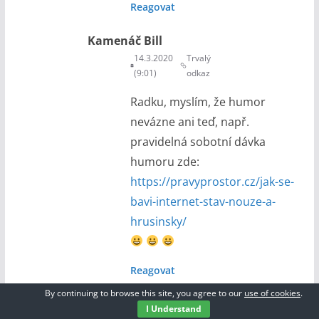
Reagovat
Kamenáč Bill
14.3.2020
Trvalý
(9:01)
odkaz
Radku, myslím, že humor
nevázne ani teď, např.
pravidelná sobotní dávka
humoru zde:
https://pravyprostor.cz/jak-se-
bavi-internet-stav-nouze-a-
hrusinsky/
Reagovat
By continuing to browse this site, you agree to our
use of cookies
.
Radek Rejšek
I Understand