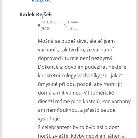
Radek Rejšek
12.3.2020
Trvalý
(9:18)
odkaz
Možná se budeš divit, ale ač jsem
varhaník, tak tvrdím, že varhanní
doprovod liturgie není nezbytný.
Dokonce si dovolím podezírat některé
konkrétní kolegy varhaníky, že „jako“
úmyslně přijdou pozdě, aby mohli jít
domů a mít volno… V litoměřické
diecézi máme plno kostelů, kde varhany
ani nemňouknou, a přesto se zde
vysluhuje.
S celebrantem by to bylo asi o dost
horší, zvláště, kdyby nebyl ani jáhen a