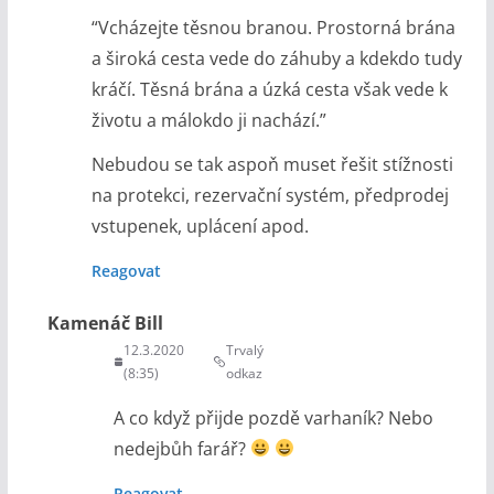
“Vcházejte těsnou branou. Prostorná brána
a široká cesta vede do záhuby a kdekdo tudy
kráčí. Těsná brána a úzká cesta však vede k
životu a málokdo ji nachází.”
Nebudou se tak aspoň muset řešit stížnosti
na protekci, rezervační systém, předprodej
vstupenek, uplácení apod.
Reagovat
Kamenáč Bill
12.3.2020
Trvalý
(8:35)
odkaz
A co když přijde pozdě varhaník? Nebo
nedejbůh farář?
Reagovat