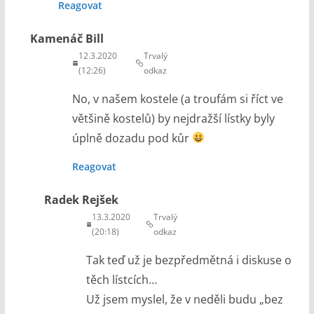
Reagovat
Kamenáč Bill
12.3.2020
Trvalý
(12:26)
odkaz
No, v našem kostele (a troufám si říct ve
většině kostelů) by nejdražší lístky byly
úplně dozadu pod kůr
Reagovat
Radek Rejšek
13.3.2020
Trvalý
(20:18)
odkaz
Tak teď už je bezpředmětná i diskuse o
těch lístcích…
Už jsem myslel, že v neděli budu „bez