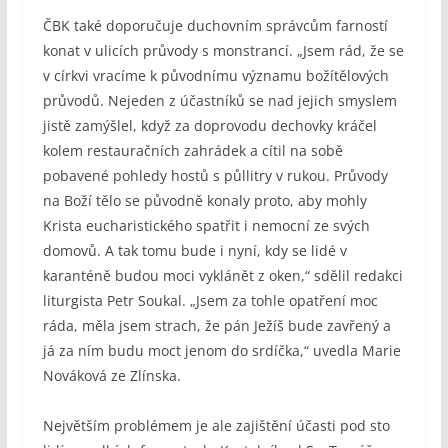
ČBK také doporučuje duchovním správcům farností
konat v ulicích průvody s monstrancí. „Jsem rád, že se
v církvi vracíme k původnímu významu božítělových
průvodů. Nejeden z účastníků se nad jejich smyslem
jistě zamýšlel, když za doprovodu dechovky kráčel
kolem restauračních zahrádek a cítil na sobě
pobavené pohledy hostů s půllitry v rukou. Průvody
na Boží tělo se původně konaly proto, aby mohly
Krista eucharistického spatřit i nemocní ze svých
domovů. A tak tomu bude i nyní, kdy se lidé v
karanténě budou moci vyklánět z oken,“ sdělil redakci
liturgista Petr Soukal. „Jsem za tohle opatření moc
ráda, měla jsem strach, že pán Ježíš bude zavřený a
já za ním budu moct jenom do srdíčka,“ uvedla Marie
Nováková ze Zlínska.
Největším problémem je ale zajištění účasti pod sto