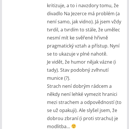
kritizuje, a to i navzdory tomu, že
divadlo Na Jezerce má problém (a
není samo, jak vidno). Já jsem vždy
tvrdil, a tvrdím to stále, že umělec
nesmí mít ke svěřené hřivně
pragmatický vztah a přístup. Nyní
se to ukazuje v plné nahotě.
Je vidět, že humor nějak vázne (i
tady). Stav podobný zvlhnutí
munice (?).
Strach není dobrým rádcem a
někdy není lehké vymezit hranici
mezi strachem a odpovědností (to
se už opakuji). Ale slyšel jsem, že
dobrou zbraní (i proti strachu) je
modlitba…