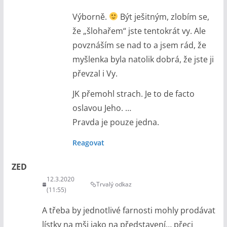
Výborně.
Být ješitným, zlobím se,
že „šlohařem“ jste tentokrát vy. Ale
povznáším se nad to a jsem rád, že
myšlenka byla natolik dobrá, že jste ji
převzal i Vy.
JK přemohl strach. Je to de facto
oslavou Jeho. …
Pravda je pouze jedna.
Reagovat
ZED
12.3.2020
Trvalý odkaz
(11:55)
A třeba by jednotlivé farnosti mohly prodávat
lístky na mši jako na představení… přeci