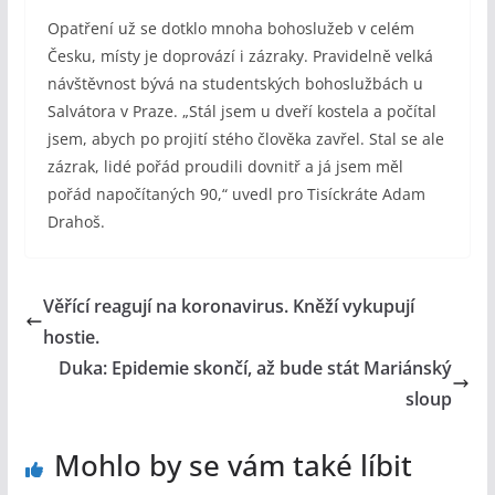
Opatření už se dotklo mnoha bohoslužeb v celém
Česku, místy je doprovází i zázraky. Pravidelně velká
návštěvnost bývá na studentských bohoslužbách u
Salvátora v Praze. „Stál jsem u dveří kostela a počítal
jsem, abych po projití stého člověka zavřel. Stal se ale
zázrak, lidé pořád proudili dovnitř a já jsem měl
pořád napočítaných 90,“ uvedl pro Tisíckráte Adam
Drahoš.
Věřící reagují na koronavirus. Kněží vykupují
hostie.
Duka: Epidemie skončí, až bude stát Mariánský
sloup
Mohlo by se vám také líbit