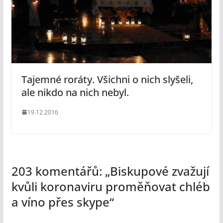
Tajemné roráty. Všichni o nich slyšeli,
ale nikdo na nich nebyl.
19.12.2016
203 komentářů: „
Biskupové zvažují
kvůli koronaviru proměňovat chléb
a víno přes skype
“