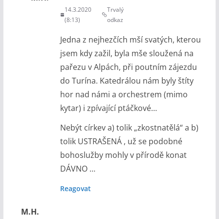
14.3.2020
Trvalý
(8:13)
odkaz
Jedna z nejhezčích mší svatých, kterou
jsem kdy zažil, byla mše sloužená na
pařezu v Alpách, při poutním zájezdu
do Turína. Katedrálou nám byly štíty
hor nad námi a orchestrem (mimo
kytar) i zpívající ptáčkové…
Nebýt církev a) tolik „zkostnatělá“ a b)
tolik USTRAŠENÁ , už se podobné
bohoslužby mohly v přírodě konat
DÁVNO …
Reagovat
M.H.