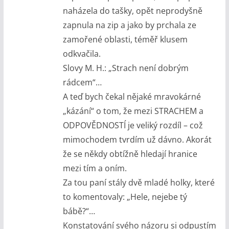
naházela do tašky, opět neprodyšně
zapnula na zip a jako by prchala ze
zamořené oblasti, téměř klusem
odkvačila.
Slovy M. H.: „Strach není dobrým
rádcem“…
A teď bych čekal nějaké mravokárné
„kázání“ o tom, že mezi STRACHEM a
ODPOVĚDNOSTÍ je veliký rozdíl – což
mimochodem tvrdím už dávno. Akorát
že se někdy obtížně hledají hranice
mezi tím a oním.
Za tou paní stály dvě mladé holky, které
to komentovaly: „Hele, nejebe tý
bábě?“…
Konstatování svého názoru si odpustím