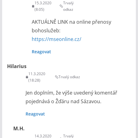
15.3.2020
Trvalý
(8:05)
odkaz
AKTUÁLNĚ LINK na online přenosy
bohoslužeb:
https://mseonline.cz/
Reagovat
Hilarius
11.3.2020
Trvalý odkaz
(18:28)
Jen doplním, že výše uvedený komentář
pojednává o Žďáru nad Sázavou.
Reagovat
M.H.
14.3.2020
Trvalý