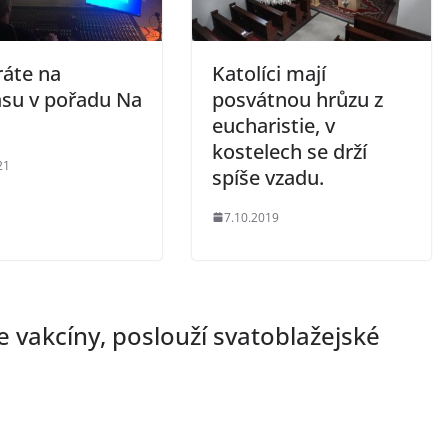
ráte na
Katolíci mají
asu v pořadu Na
posvátnou hrůzu z
eucharistie, v
kostelech se drží
21
spíše vzadu.
7.10.2019
e vakcíny, poslouží svatoblažejské