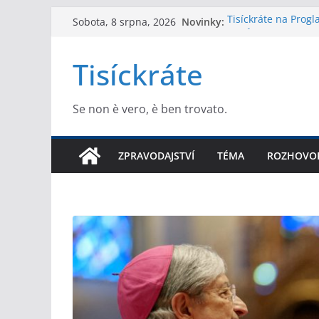
Přeskočit
Novinky:
Tisíckráte na Prog
Sobota, 8 srpna, 2026
na
Dukův člověk jako l
Felix Kulpa se oml
obsah
Tisíckráte
se nevydařila
Víme, kdo se dostan
vybrala prioritní s
Extrakt toho nejlep
Se non è vero, è ben trovato.
ZPRAVODAJSTVÍ
TÉMA
ROZHOVO