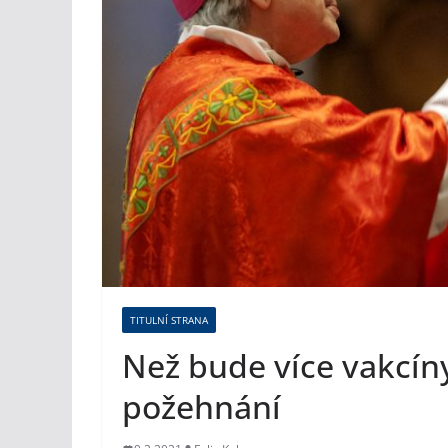
TITULNÍ STRANA
Než bude více vakcíny
požehnání