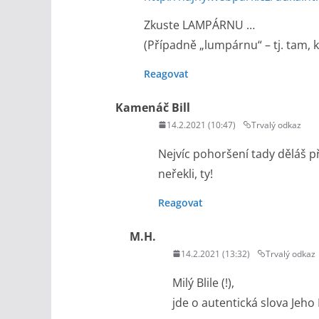
Zkuste LAMPÁRNU …
(Případně „lumpárnu“ – tj. tam, 
Reagovat
Kamenáč Bill
14.2.2021 (10:47)
Trvalý odkaz
Nejvíc pohoršení tady děláš 
neřekli, ty!
Reagovat
M.H.
14.2.2021 (13:32)
Trvalý odkaz
Milý Blile (!),
jde o autentická slova Jeho