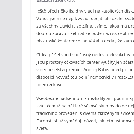
9.2.2021
Felix Kulpa
Ještě před několika dny vládl na katolických dis
Vánoc jsem se nějak zvládl obejít, ale oželet sva
za všechny David F. ze Zlína. „Víme, jakou má pr
dobrou zprávu – žehnat se bude naživo, osobně 
biskupské konference Jan Vokál a dodal, že sám 
Církvi přišel vhod současný nedostatek vakcíny
jsou prostory očkovacích center využity jen zčás
videoposelství premiér Andrej Babiš hned po pozd
dispozici nevyužitou polní nemocnici v Praze-Let
lidem zdraví.
Všeobecné nadšení příliš nezkalily ani podmínk
kvůli čemuž na některé věkové skupiny dojde nej
tradičního provedení s dvěma zkříženými svíce
Farnosti si už vyměňují návod, jak toto ustanov
světa.