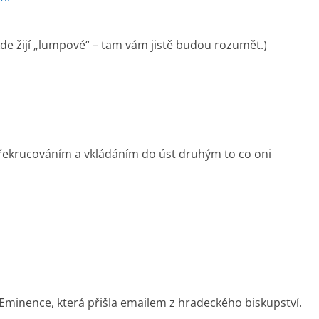
kde žijí „lumpové“ – tam vám jistě budou rozumět.)
překrucováním a vkládáním do úst druhým to co oni
 Eminence, která přišla emailem z hradeckého biskupství.