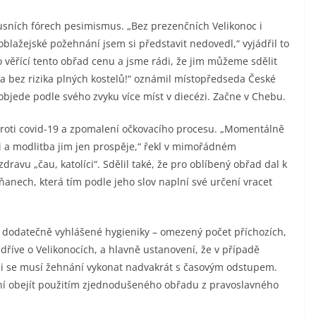
kusních fórech pesimismus. „Bez prezenčních Velikonoc i
toblažejské požehnání jsem si představit nedovedl,“ vyjádřil to
o věřící tento obřad cenu a jsme rádi, že jim můžeme sdělit
a bez rizika plných kostelů!“ oznámil místopředseda České
objede podle svého zvyku více míst v diecézi. Začne v Chebu.
 proti covid-19 a zpomalení očkovacího procesu. „Momentálně
ti a modlitba jim jen prospěje,“ řekl v mimořádném
ravu „čau, katolíci“. Sdělil také, že pro oblíbený obřad dal k
ňanech, která tím podle jeho slov naplní své určení vracet
y dodatečně vyhlášené hygieniky – omezený počet příchozích,
dříve o Velikonocích, a hlavně ustanovení, že v případě
mi se musí žehnání vykonat nadvakrát s časovým odstupem.
ení obejít použitím zjednodušeného obřadu z pravoslavného