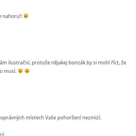
ce nahoru!!
fám ilustrační, protože nějakej bonzák by si mohl říct, že
 to musí.
esprávných místech Vaše pohoršení nezmizí.
ml