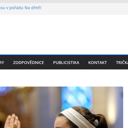
lasu v pořadu Na dřeň!
ídr SPD v Praze? Teprve začátek!
ouvá: prezentace knihy na arcibiskupství
e o Velikonocích do kostela! Církev
kupiny.
šího z Felixe Kulpy v knižní podobě
RY
ZODPOVĚDNICE
PUBLICISTIKA
KONTAKT
TRIČK