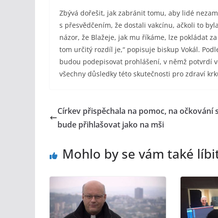
Zbývá dořešit, jak zabránit tomu, aby lidé neza
s přesvědčením, že dostali vakcínu, ačkoli to by
názor, že Blažeje, jak mu říkáme, lze pokládat z
tom určitý rozdíl je,“ popisuje biskup Vokál. Po
budou podepisovat prohlášení, v němž potvrdí v
všechny důsledky této skutečnosti pro zdraví krku
Církev přispěchala na pomoc, na očkování 
bude přihlašovat jako na mši
Mohlo by se vám také líbi