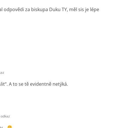
val odpovědi za biskupa Duku TY, měl sis je lépe
kaz
lit“. A to se tě evidentně netýká.
 odkaz
aky…