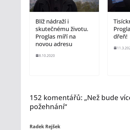
Blíž nádraží i
Tisíck
skutečnému životu.
Progl
Proglas míří na
dřeň!
novou adresu
11.3.20
8.10.2020
152 komentářů: „
Než bude víc
požehnání
“
Radek Rejšek