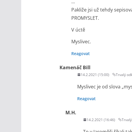
…
Pakliže jsi už tehdy sepiso
PROMYSLET.
V úctě
Myslivec.
Reagovat
Kamenáč Bill
14.2.2021 (15:00)
Trvalý od
Myslivec je od slova „mys
Reagovat
M.H.
14.2.2021 (16:46)
Trvalý
To v Jaroměři říkali t