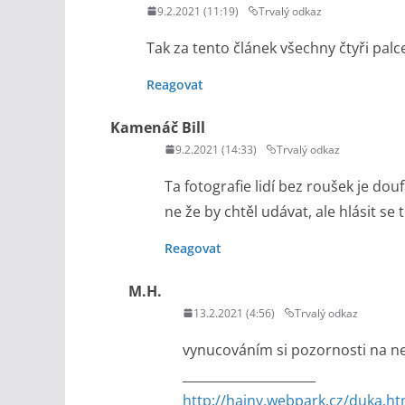
9.2.2021 (11:19)
Trvalý odkaz
Tak za tento článek všechny čtyři pal
Reagovat
Kamenáč Bill
9.2.2021 (14:33)
Trvalý odkaz
Ta fotografie lidí bez roušek je dou
ne že by chtěl udávat, ale hlásit se
Reagovat
M.H.
13.2.2021 (4:56)
Trvalý odkaz
vynucováním si pozornosti na n
_____________________
http://hajny.webpark.cz/duka.ht