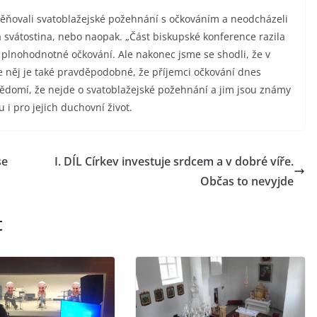
měňovali svatoblažejské požehnání s očkováním a neodcházeli
la svátostina, nebo naopak. „Část biskupské konference razila
a plnohodnotné očkování. Ale nakonec jsme se shodli, že v
dle něj je také pravděpodobné, že příjemci očkování dnes
ědomí, že nejde o svatoblažejské požehnání a jim jsou známy
 i pro jejich duchovní život.
se
I. DÍL Církev investuje srdcem a v dobré víře.
Občas to nevyjde
t