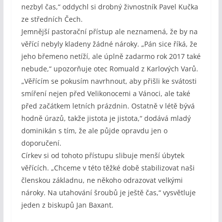
nezbyl čas,“ oddychl si drobný živnostník Pavel Kučka
ze středních Čech.
Jemnější pastorační přístup ale neznamená, že by na
věřící nebyly kladeny žádné nároky. „Pán sice říká, že
jeho břemeno netíží, ale úplně zadarmo rok 2017 také
nebude,“ upozorňuje otec Romuald z Karlových Varů.
„Věřícím se pokusím navrhnout, aby přišli ke svátosti
smíření nejen před Velikonocemi a Vánoci, ale také
před začátkem letních prázdnin. Ostatně v létě bývá
hodně úrazů, takže jistota je jistota,“ dodává mladý
dominikán s tím, že ale půjde opravdu jen o
doporučení.
Církev si od tohoto přístupu slibuje menší úbytek
věřících. „Chceme v této těžké době stabilizovat naši
členskou základnu, ne někoho odrazovat velkými
nároky. Na utahování šroubů je ještě čas,“ vysvětluje
jeden z biskupů Jan Baxant.