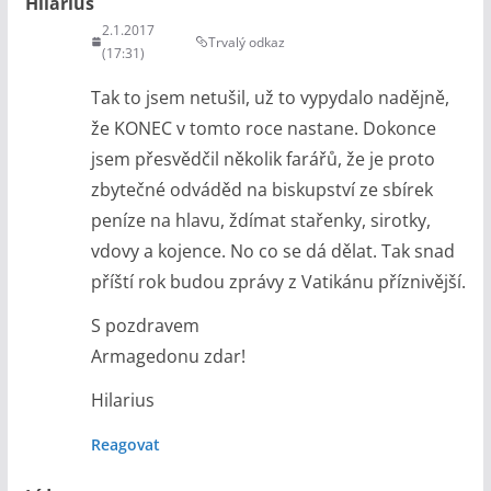
Hilarius
2.1.2017
Trvalý odkaz
(17:31)
Tak to jsem netušil, už to vypydalo nadějně,
že KONEC v tomto roce nastane. Dokonce
jsem přesvědčil několik farářů, že je proto
zbytečné odváděd na biskupství ze sbírek
peníze na hlavu, ždímat stařenky, sirotky,
vdovy a kojence. No co se dá dělat. Tak snad
příští rok budou zprávy z Vatikánu příznivější.
S pozdravem
Armagedonu zdar!
Hilarius
Reagovat