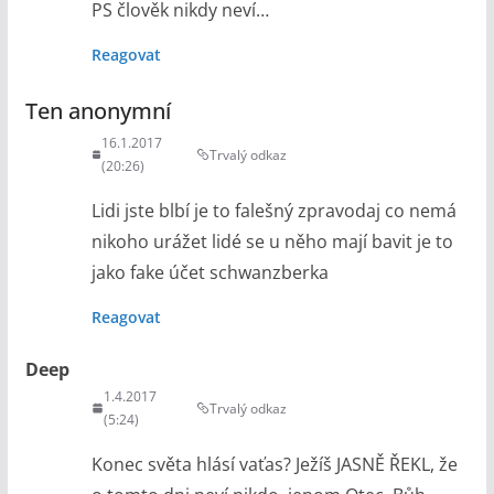
PS člověk nikdy neví…
Reagovat
Ten anonymní
16.1.2017
Trvalý odkaz
(20:26)
Lidi jste blbí je to falešný zpravodaj co nemá
nikoho urážet lidé se u něho mají bavit je to
jako fake účet schwanzberka
Reagovat
Deep
1.4.2017
Trvalý odkaz
(5:24)
Konec světa hlásí vaťas? Ježíš JASNĚ ŘEKL, že