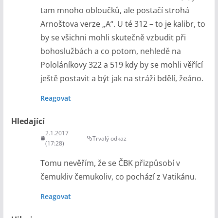
tam mnoho obloučků, ale postačí strohá
Arnoštova verze „A“. U té 312 – to je kalibr, to
by se všichni mohli skutečně vzbudit při
bohoslužbách a co potom, nehledě na
Pololáníkovy 322 a 519 kdy by se mohli věřící
ještě postavit a být jak na stráži bdělí, žeáno.
Reagovat
Hledající
2.1.2017
Trvalý odkaz
(17:28)
Tomu nevěřím, že se ČBK přizpůsobí v
čemukliv čemukoliv, co pochází z Vatikánu.
Reagovat