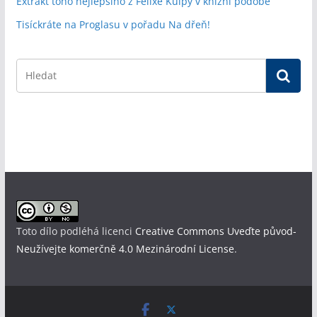
Extrakt toho nejlepšího z Felixe Kulpy v knižní podobě
Tisíckráte na Proglasu v pořadu Na dřeň!
Toto dílo podléhá licenci
Creative Commons Uveďte původ-
Neužívejte komerčně 4.0 Mezinárodní License
.