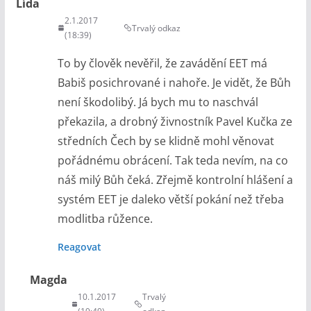
Lída
2.1.2017
Trvalý odkaz
(18:39)
To by člověk nevěřil, že zavádění EET má
Babiš posichrované i nahoře. Je vidět, že Bůh
není škodolibý. Já bych mu to naschvál
překazila, a drobný živnostník Pavel Kučka ze
středních Čech by se klidně mohl věnovat
pořádnému obrácení. Tak teda nevím, na co
náš milý Bůh čeká. Zřejmě kontrolní hlášení a
systém EET je daleko větší pokání než třeba
modlitba růžence.
Reagovat
Magda
10.1.2017
Trvalý