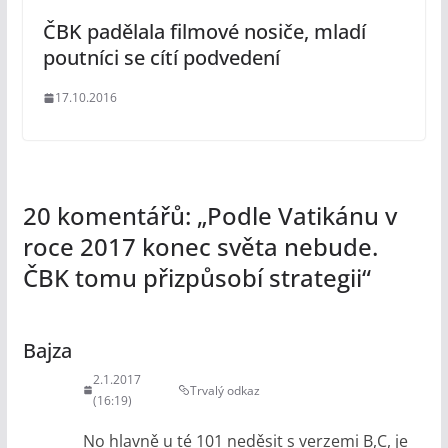
ČBK padělala filmové nosiče, mladí
poutníci se cítí podvedení
17.10.2016
20 komentářů: „
Podle Vatikánu v
roce 2017 konec světa nebude.
ČBK tomu přizpůsobí strategii
“
Bajza
2.1.2017
Trvalý odkaz
(16:19)
No hlavně u té 101 neděsit s verzemi B,C, je