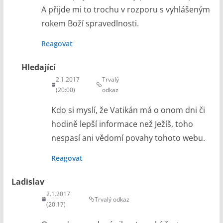
A přijde mi to trochu v rozporu s vyhlášeným
rokem Boží spravedlnosti.
Reagovat
Hledající
2.1.2017
Trvalý
(20:00)
odkaz
Kdo si myslí, že Vatikán má o onom dni či
hodině lepší informace než Ježíš, toho
nespasí ani vědomí povahy tohoto webu.
Reagovat
Ladislav
2.1.2017
Trvalý odkaz
(20:17)