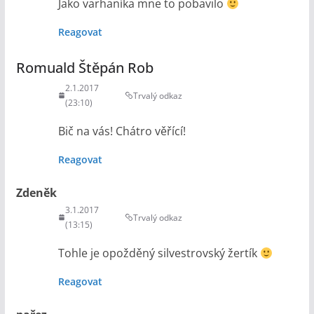
Jako varhaníka mne to pobavilo
Reagovat
Romuald Štěpán Rob
2.1.2017
Trvalý odkaz
(23:10)
Bič na vás! Chátro věřící!
Reagovat
Zdeněk
3.1.2017
Trvalý odkaz
(13:15)
Tohle je opožděný silvestrovský žertík
Reagovat