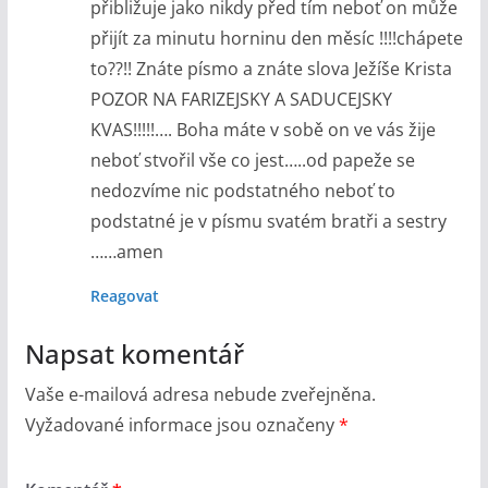
přibližuje jako nikdy před tím neboť on může
přijít za minutu horninu den měsíc !!!!chápete
to??!! Znáte písmo a znáte slova Ježíše Krista
POZOR NA FARIZEJSKY A SADUCEJSKY
KVAS!!!!!…. Boha máte v sobě on ve vás žije
neboť stvořil vše co jest…..od papeže se
nedozvíme nic podstatného neboť to
podstatné je v písmu svatém bratři a sestry
……amen
Reagovat
Napsat komentář
Vaše e-mailová adresa nebude zveřejněna.
Vyžadované informace jsou označeny
*