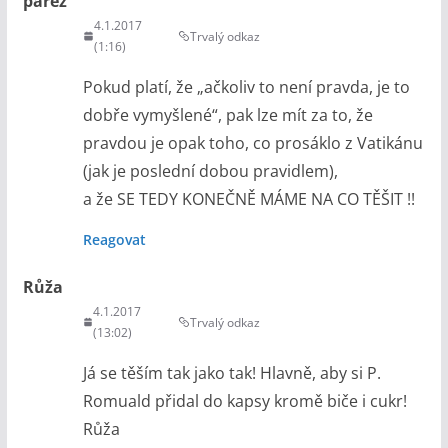
pařez
4.1.2017
Trvalý odkaz
(1:16)
Pokud platí, že „ačkoliv to není pravda, je to
dobře vymyšlené“, pak lze mít za to, že
pravdou je opak toho, co prosáklo z Vatikánu
(jak je poslední dobou pravidlem),
a že SE TEDY KONEČNĚ MÁME NA CO TĚŠIT !!
Reagovat
Růža
4.1.2017
Trvalý odkaz
(13:02)
Já se těším tak jako tak! Hlavně, aby si P.
Romuald přidal do kapsy kromě biče i cukr!
Růža