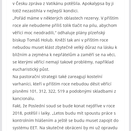
v Česku zpráva z Vatikánu potěšila. Apokalypsa by ji
totiž nezastihla v nejlepší kondici.
„Pořád máme v některých oblastech rezervy. V příštím
roce ale nebudeme příliš tolik tlačit na pilu, abychom
věřící moc neodradili,“ odhaluje plány plzeňský
biskup Tomáš Holub. Kněží tak ani v příštím roce
nebudou muset klást zbytečně velký důraz na lásku k
bližním a zejména k nepřátelům a zaměří se na věci,
se kterými věřící nemají takové problémy, například
eucharistický půst.
Na pastorační strategii také zareagují kostelní
varhaníci, kteří v příštím roce nebudou děsit věřící
písněmi 101, 312, 322, 519 a podobnými skladbami z
kancionálu.
Fakt, že Poslední soud se bude konat nejdříve v roce
2018, potěšil i laiky. „Letos budu mít spoustu práce s
kontrolním hlášením a ještě se budu muset zapojit do
systému EET. Na skutečné obrácení by mi už opravdu