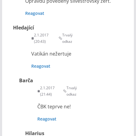
Opravdu povedený silvestrovský žert.
Reagovat
Hledající
2.1.2017
Trvalý
(20:43)
odkaz
Vatikán nežertuje
Reagovat
Barča
2.1.2017
Trvalý
(21:44)
odkaz
ČBK teprve ne!
Reagovat
Hilarius