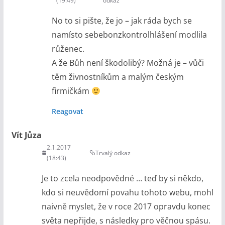
(19:49)
odkaz
No to si pište, že jo – jak ráda bych se
namísto sebebonzkontrolhlášení modlila
růženec.
A že Bůh není škodolibý? Možná je – vůči
těm živnostníkům a malým českým
firmičkám
Reagovat
Vít Jůza
2.1.2017
Trvalý odkaz
(18:43)
Je to zcela neodpovědné … teď by si někdo,
kdo si neuvědomí povahu tohoto webu, mohl
naivně myslet, že v roce 2017 opravdu konec
světa nepřijde, s následky pro věčnou spásu.