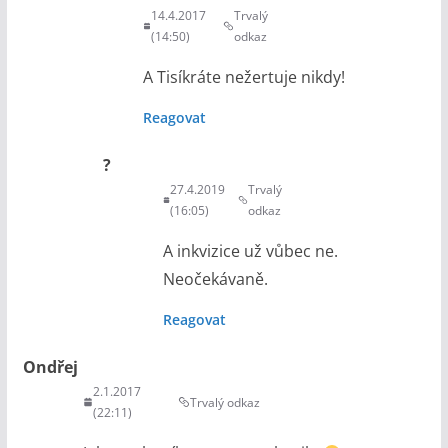
14.4.2017
Trvalý
(14:50)
odkaz
A Tisíkráte nežertuje nikdy!
Reagovat
?
27.4.2019
Trvalý
(16:05)
odkaz
A inkvizice už vůbec ne.
Neočekávaně.
Reagovat
Ondřej
2.1.2017
Trvalý odkaz
(22:11)