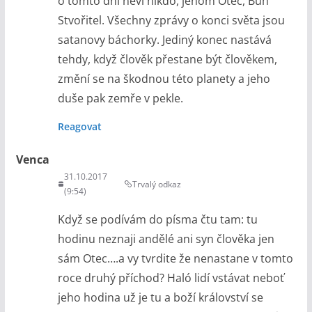
o tomto dni neví nikdo, jenom Otec, Bůh
Stvořitel. Všechny zprávy o konci světa jsou
satanovy báchorky. Jediný konec nastává
tehdy, když člověk přestane být člověkem,
změní se na škodnou této planety a jeho
duše pak zemře v pekle.
Reagovat
Venca
31.10.2017
Trvalý odkaz
(9:54)
Když se podívám do písma čtu tam: tu
hodinu neznaji andělé ani syn člověka jen
sám Otec….a vy tvrdite že nenastane v tomto
roce druhý příchod? Haló lidí vstávat neboť
jeho hodina už je tu a boží království se