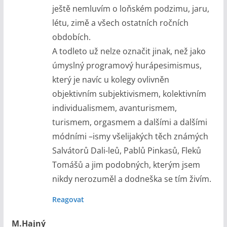
ještě nemluvím o loňském podzimu, jaru,
létu, zimě a všech ostatních ročních
obdobích.
A todleto už nelze označit jinak, než jako
úmyslný programový hurápesimismus,
který je navíc u kolegy ovlivněn
objektivním subjektivismem, kolektivním
individualismem, avanturismem,
turismem, orgasmem a dalšími a dalšími
módními –ismy všelijakých těch známých
Salvátorů Dali-leů, Pablů Pinkasů, Fleků
Tomášů a jim podobných, kterým jsem
nikdy nerozuměl a dodneška se tím živím.
Reagovat
M.Hajný