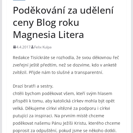
Poděkování za udělení
ceny Blog roku
Magnesia Litera
4.4.2017
Felix Kulpa
Redakce Tisíckráte se rozhodla, že svou děkovnou řeč
zveřejní ještě předtím, než se dozvíme, kdo v anketě
zvítězil. Přijde nám to slušné a transparentní.
Drazí bratři a sestry,
chtěli bychom poděkovat všem, kteří svým hlasem
přispěli k tomu, aby katolická církev mohla být opět
velká. Děkujeme církvi vítězné za podporu i církvi
putující za inspiraci. Na prvním místě chceme
poděkovat našemu Pánu Ježíši Kristu, kterého chceme
poprosit za odpuštění, pokud jsme se někoho dotkli.