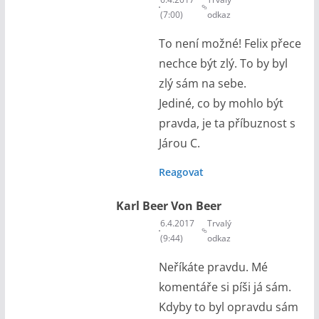
(7:00)
odkaz
To není možné! Felix přece
nechce být zlý. To by byl
zlý sám na sebe.
Jediné, co by mohlo být
pravda, je ta příbuznost s
Járou C.
Reagovat
Karl Beer Von Beer
6.4.2017
Trvalý
(9:44)
odkaz
Neříkáte pravdu. Mé
komentáře si píši já sám.
Kdyby to byl opravdu sám