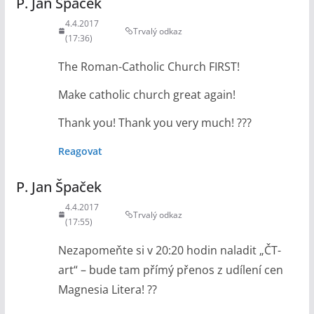
P. Jan Špaček
4.4.2017
Trvalý odkaz
(17:36)
The Roman-Catholic Church FIRST!
Make catholic church great again!
Thank you! Thank you very much! ???
Reagovat
P. Jan Špaček
4.4.2017
Trvalý odkaz
(17:55)
Nezapomeňte si v 20:20 hodin naladit „ČT-
art“ – bude tam přímý přenos z udílení cen
Magnesia Litera! ??