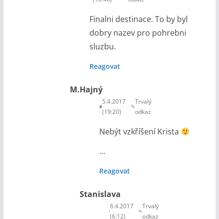
Finalni destinace. To by byl
dobry nazev pro pohrebni
sluzbu.
Reagovat
M.Hajný
5.4.2017
Trvalý
(19:20)
odkaz
Nebýt vzkříšení Krista
…
Reagovat
Stanislava
6.4.2017
Trvalý
(6:12)
odkaz