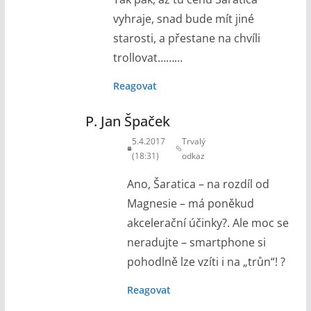
vyhraje, snad bude mít jiné
starosti, a přestane na chvíli
trollovat………
Reagovat
P. Jan Špaček
5.4.2017
Trvalý
(18:31)
odkaz
Ano, Šaratica – na rozdíl od
Magnesie – má poněkud
akcelerační účinky?. Ale moc se
neradujte – smartphone si
pohodlně lze vzíti i na „trůn“! ?
Reagovat