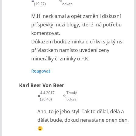
(19:27)
odkaz
M.H. nezklamal a opět zaměnil diskusní
příspěvky mezi blogy, které má potřebu
komentovat.
Důkazem budiž zmínka o církvi s jakýmsi
přívlastkem namísto uvedení ceny
minerálky či zmínky o F.K.
Reagovat
Karl Beer Von Beer
4.4.2017
Trvalý
(20:40)
odkaz
Ano, to je jeho styl. Tak to dělal, dělá a
dělat bude, dokud nenastane onen den.