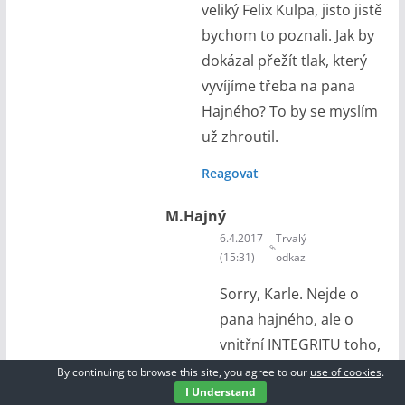
veliký Felix Kulpa, jisto jistě
bychom to poznali. Jak by
dokázal přežít tlak, který
vyvíjíme třeba na pana
Hajného? To by se myslím
už zhroutil.
Reagovat
M.Hajný
6.4.2017
Trvalý
(15:31)
odkaz
Sorry, Karle. Nejde o
pana hajného, ale o
vnitřní INTEGRITU toho,
o čem jsou texty tohoto
By continuing to browse this site, you agree to our
use of cookies
.
I Understand
blogu. (Satira –