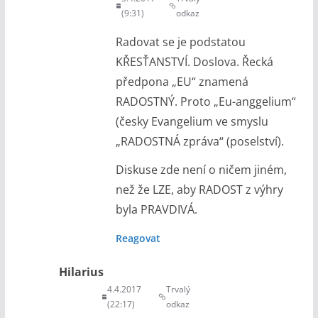
(9:31)
odkaz
Radovat se je podstatou
KŘESŤANSTVÍ. Doslova. Řecká
předpona „EU“ znamená
RADOSTNÝ. Proto „Eu-anggelium“
(česky Evangelium ve smyslu
„RADOSTNÁ zpráva“ (poselství).
Diskuse zde není o ničem jiném,
než že LZE, aby RADOST z výhry
byla PRAVDIVÁ.
Reagovat
Hilarius
4.4.2017
Trvalý
(22:17)
odkaz