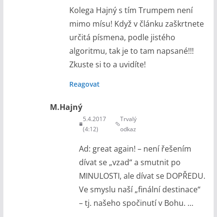
Kolega Hajný s tím Trumpem není
mimo mísu! Když v článku zaškrtnete
určitá písmena, podle jistého
algoritmu, tak je to tam napsané!!!
Zkuste si to a uvidíte!
Reagovat
M.Hajný
5.4.2017
Trvalý
(4:12)
odkaz
Ad: great again! – není řešením
dívat se „vzad“ a smutnit po
MINULOSTI, ale dívat se DOPŘEDU.
Ve smyslu naší „finální destinace“
– tj. našeho spočinutí v Bohu. …