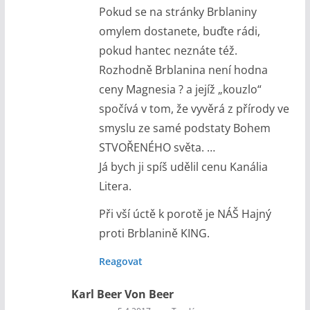
Pokud se na stránky Brblaniny
omylem dostanete, buďte rádi,
pokud hantec neznáte též.
Rozhodně Brblanina není hodna
ceny Magnesia ? a jejíž „kouzlo“
spočívá v tom, že vyvěrá z přírody ve
smyslu ze samé podstaty Bohem
STVOŘENÉHO světa. …
Já bych ji spíš udělil cenu Kanália
Litera.
Při vší úctě k porotě je NÁŠ Hajný
proti Brblanině KING.
Reagovat
Karl Beer Von Beer