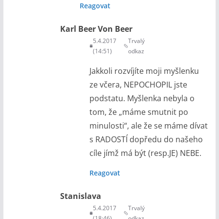
Reagovat
Karl Beer Von Beer
5.4.2017
Trvalý
(14:51)
odkaz
Jakkoli rozvíjíte moji myšlenku
ze včera, NEPOCHOPIL jste
podstatu. Myšlenka nebyla o
tom, že „máme smutnit po
minulosti“, ale že se máme dívat
s RADOSTÍ dopředu do našeho
cíle jímž má být (resp.JE) NEBE.
Reagovat
Stanislava
5.4.2017
Trvalý
(18:46)
odkaz