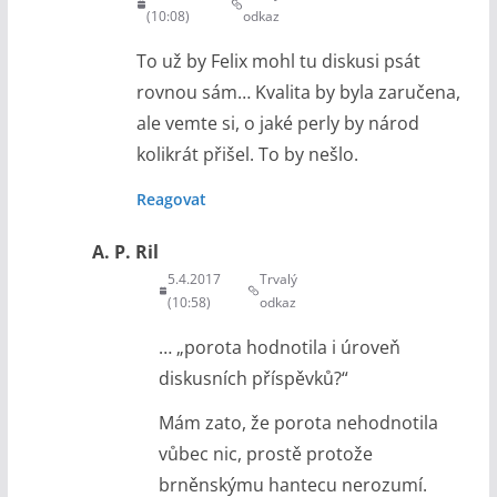
(10:08)
odkaz
To už by Felix mohl tu diskusi psát
rovnou sám… Kvalita by byla zaručena,
ale vemte si, o jaké perly by národ
kolikrát přišel. To by nešlo.
Reagovat
A. P. Ril
5.4.2017
Trvalý
(10:58)
odkaz
… „porota hodnotila i úroveň
diskusních příspěvků?“
Mám zato, že porota nehodnotila
vůbec nic, prostě protože
brněnskýmu hantecu nerozumí.