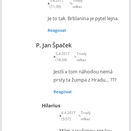
5.4.2017
Trvalý
(11:39)
odkaz
Je to tak. Brblanina je pytel lejna.
Reagovat
P. Jan Špaček
5.4.2017
Trvalý
(18:34)
odkaz
Jestli v tom náhodou nemá
prsty ta žumpa z Hradu… ???
Reagovat
Hilarius
6.4.2017
Trvalý
(5:57)
odkaz
Mám zaručenou zprávu