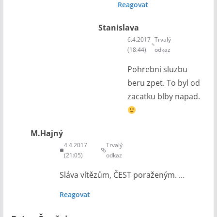
Reagovat
Stanislava
6.4.2017
Trvalý
(18:44)
odkaz
Pohrebni sluzbu
beru zpet. To byl od
zacatku blby napad.
M.Hajný
4.4.2017
Trvalý
(21:05)
odkaz
Sláva vítězům, ČEST poraženým. …
Reagovat