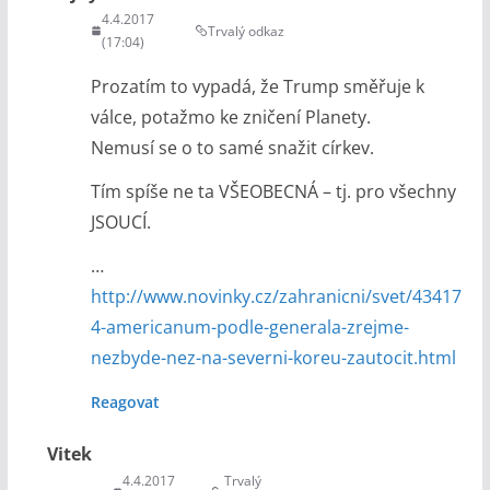
4.4.2017
Trvalý odkaz
(17:04)
Prozatím to vypadá, že Trump směřuje k
válce, potažmo ke zničení Planety.
Nemusí se o to samé snažit církev.
Tím spíše ne ta VŠEOBECNÁ – tj. pro všechny
JSOUCÍ.
…
http://www.novinky.cz/zahranicni/svet/43417
4-americanum-podle-generala-zrejme-
nezbyde-nez-na-severni-koreu-zautocit.html
Reagovat
Vitek
4.4.2017
Trvalý