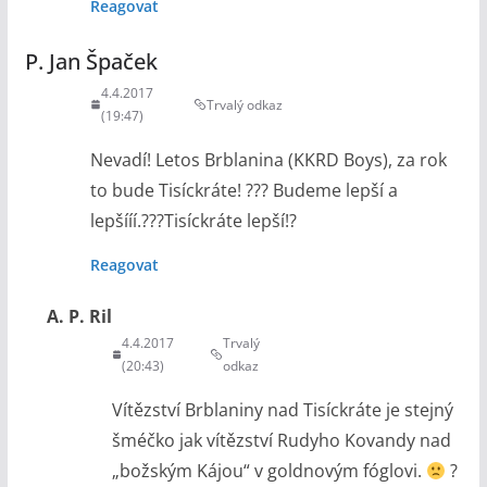
Reagovat
P. Jan Špaček
4.4.2017
Trvalý odkaz
(19:47)
Nevadí! Letos Brblanina (KKRD Boys), za rok
to bude Tisíckráte! ??? Budeme lepší a
lepšííí.???Tisíckráte lepší!?
Reagovat
A. P. Ril
4.4.2017
Trvalý
(20:43)
odkaz
Vítězství Brblaniny nad Tisíckráte je stejný
šméčko jak vítězství Rudyho Kovandy nad
„božským Kájou“ v goldnovým fóglovi.
?