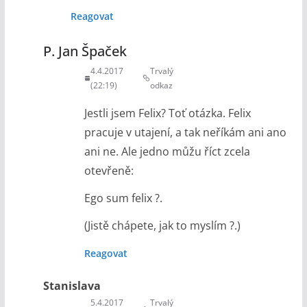
Reagovat
P. Jan Špaček
4.4.2017
Trvalý
(22:19)
odkaz
Jestli jsem Felix? Toť otázka. Felix
pracuje v utajení, a tak neříkám ani ano
ani ne. Ale jedno můžu říct zcela
otevřeně:
Ego sum felix ?.
(Jistě chápete, jak to myslím ?.)
Reagovat
Stanislava
5.4.2017
Trvalý