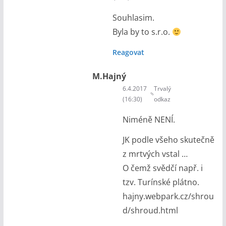
Souhlasim.
Byla by to s.r.o.
Reagovat
M.Hajný
6.4.2017
Trvalý
(16:30)
odkaz
Niméně NENÍ.
JK podle všeho skutečně
z mrtvých vstal …
O čemž svědčí např. i
tzv. Turínské plátno.
hajny.webpark.cz/shrou
d/shroud.html