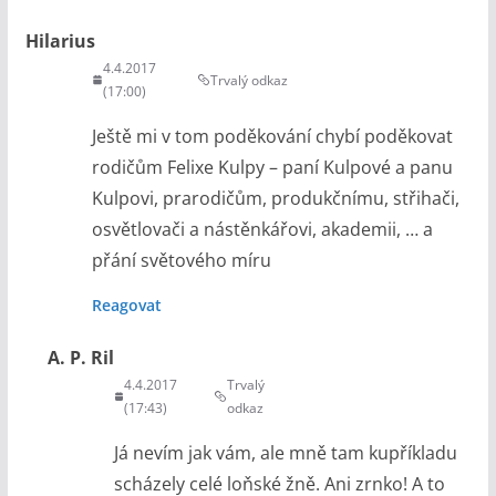
Hilarius
4.4.2017
Trvalý odkaz
(17:00)
Ještě mi v tom poděkování chybí poděkovat
rodičům Felixe Kulpy – paní Kulpové a panu
Kulpovi, prarodičům, produkčnímu, střihači,
osvětlovači a nástěnkářovi, akademii, … a
přání světového míru
Reagovat
A. P. Ril
4.4.2017
Trvalý
(17:43)
odkaz
Já nevím jak vám, ale mně tam kupříkladu
scházely celé loňské žně. Ani zrnko! A to