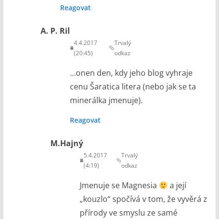
Reagovat
A. P. Ril
4.4.2017
Trvalý
(20:45)
odkaz
…onen den, kdy jeho blog vyhraje
cenu Šaratica litera (nebo jak se ta
minerálka jmenuje).
Reagovat
M.Hajný
5.4.2017
Trvalý
(4:19)
odkaz
Jmenuje se Magnesia
a její
„kouzlo“ spočívá v tom, že vyvěrá z
přírody ve smyslu ze samé