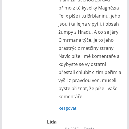
přímo z té kyselky Magnézia –
Felix píše i tu Brblaninu, jeho
jsou i ta lejna v pytli, i obsah
žumpy z Hradu. A co se Járy
Cimrmana týče, je to jeho
prastrýc z matčiny strany.
Navíc píše i mé komentáře a
kdybyste se vy ostatní
přestali chlubit cizím peřím a
vyšli z pravdou ven, museli
byste přiznat, že píše i vaše
komentáře.
Reagovat
Lída
6.4.2017
Trvalý