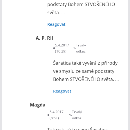
podstaty Bohem STVOŘENÉHO
světa. …
Reagovat
A. P. Ril
5.4.2017
Trvalý
(10:29)
odkaz
Šaratica také vyvěrá z přírody
ve smyslu ze samé podstaty
Bohem STVOŘENÉHO světa. …
Reagovat
Magda
5.4.2017
Trvalý
(8:51)
odkaz
Tak pak, až tu cenu Šaratica