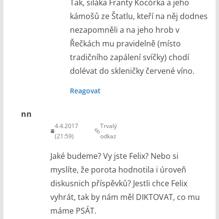
Tak, siláka Franty Kocórka a jeho
kámošů ze Štatlu, kteří na něj dodnes
nezapomněli a na jeho hrob v
Řečkách mu pravidelně (místo
tradičního zapálení svíčky) chodí
dolévat do skleničky červené víno.
Reagovat
nn
4.4.2017
Trvalý
(21:59)
odkaz
Jaké budeme? Vy jste Felix? Nebo si
myslíte, že porota hodnotila i úroveň
diskusnich příspěvků? Jestli chce Felix
vyhrát, tak by nám měl DIKTOVAT, co mu
máme PSÁT.