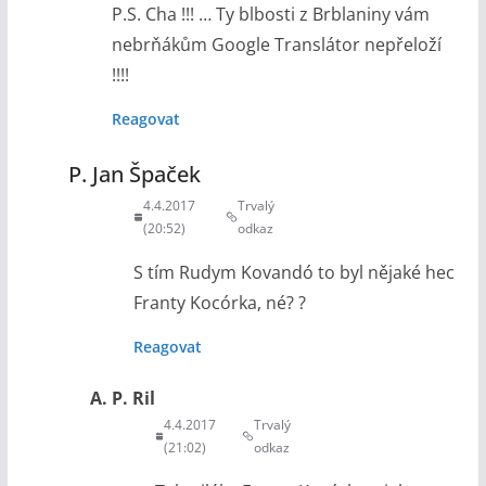
P.S. Cha !!! … Ty blbosti z Brblaniny vám
nebrňákům Google Translátor nepřeloží
!!!!
Reagovat
P. Jan Špaček
4.4.2017
Trvalý
(20:52)
odkaz
S tím Rudym Kovandó to byl nějaké hec
Franty Kocórka, né? ?
Reagovat
A. P. Ril
4.4.2017
Trvalý
(21:02)
odkaz