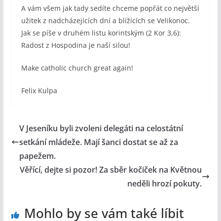
A vám všem jak tady sedíte chceme popřát co největší
užitek z nadcházejících dní a blížících se
Velikonoc.
Jak se píše v druhém listu korintským (2 Kor 3,6):
Radost z Hospodina je naší silou!
Make catholic church great again!
Felix Kulpa
V Jeseníku byli zvoleni delegáti na celostátní
setkání mládeže. Mají šanci dostat se až za
papežem.
Věřící, dejte si pozor! Za sběr kočiček na Květnou
neděli hrozí pokuty.
Mohlo by se vám také líbit