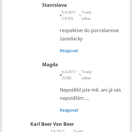
Stanislava
5.4.2017
Trvalý
(19:33)
odkaz
respektive do porcelanove
zasedacky
Reagovat
Magda
6.4.2017
Trvalý
(5:58)
odkaz
Nepotěšil jste mě, ani já vás
nepotěším…..
Reagovat
Karl Beer Von Beer
5.4.2017
Trvalý