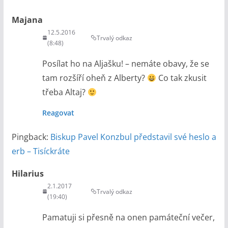
Majana
12.5.2016
Trvalý odkaz
(8:48)
Posílat ho na Aljašku! – nemáte obavy, že se
tam rozšíří oheň z Alberty?
Co tak zkusit
třeba Altaj?
Reagovat
Pingback:
Biskup Pavel Konzbul představil své heslo a
erb – Tisíckráte
Hilarius
2.1.2017
Trvalý odkaz
(19:40)
Pamatuji si přesně na onen památeční večer,