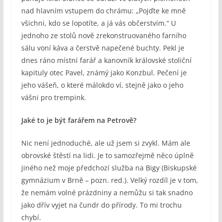
nad hlavním vstupem do chrámu: „Pojďte ke mně
všichni, kdo se lopotíte, a já vás občerstvím.“ U
jednoho ze stolů nově zrekonstruovaného farního
sálu voní káva a čerstvě napečené buchty. Pekl je
dnes ráno místní farář a kanovník královské stoliční
kapituly otec Pavel, známý jako Konzbul. Pečení je
jeho vášeň, o které málokdo ví, stejně jako o jeho
vášni pro trempink.
Jaké to je být farářem na Petrově?
Nic není jednoduché, ale už jsem si zvykl. Mám ale
obrovské štěstí na lidi. Je to samozřejmě něco úplně
jiného než moje předchozí služba na Bigy (Biskupské
gymnázium v Brně – pozn. red.). Velký rozdíl je v tom,
že nemám volné prázdniny a nemůžu si tak snadno
jako dřív vyjet na čundr do přírody. To mi trochu
chybí.