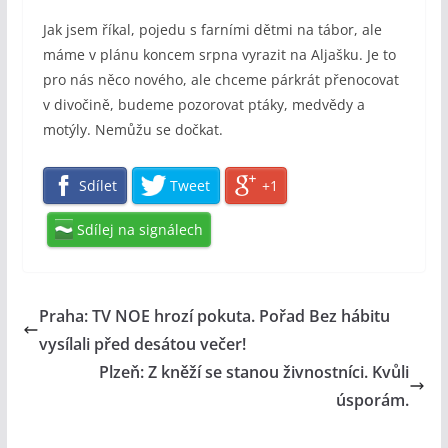
Jak jsem říkal, pojedu s farními dětmi na tábor, ale
máme v plánu koncem srpna vyrazit na Aljašku. Je to
pro nás něco nového, ale chceme párkrát přenocovat
v divočině, budeme pozorovat ptáky, medvědy a
motýly. Nemůžu se dočkat.
Sdílet
Tweet
+1
Sdílej na signálech
Praha: TV NOE hrozí pokuta. Pořad Bez hábitu
vysílali před desátou večer!
Plzeň: Z kněží se stanou živnostníci. Kvůli
úsporám.