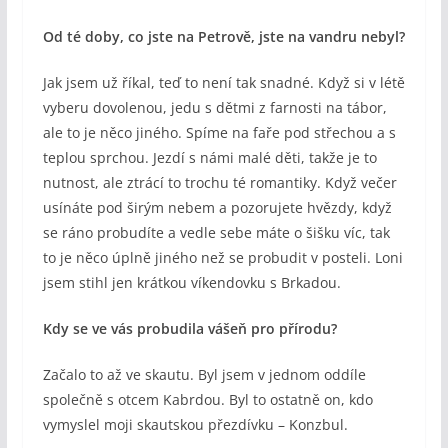
Od té doby, co jste na Petrově, jste na vandru nebyl?
Jak jsem už říkal, teď to není tak snadné. Když si v létě
vyberu dovolenou, jedu s dětmi z farnosti na tábor,
ale to je něco jiného. Spíme na faře pod střechou a s
teplou sprchou. Jezdí s námi malé děti, takže je to
nutnost, ale ztrácí to trochu té romantiky. Když večer
usínáte pod širým nebem a pozorujete hvězdy, když
se ráno probudíte a vedle sebe máte o šišku víc, tak
to je něco úplně jiného než se probudit v posteli. Loni
jsem stihl jen krátkou víkendovku s Brkadou.
Kdy se ve vás probudila vášeň pro přírodu?
Začalo to až ve skautu. Byl jsem v jednom oddíle
společně s otcem Kabrdou. Byl to ostatně on, kdo
vymyslel moji skautskou přezdívku – Konzbul.