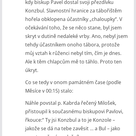
kdy biskup Pavel dostal svoji přezdívku
Konzbul. Slavnostní hranice za tábořištěm
hořela obklopena účastníky „chaloupky“. V
očekávání toho, že se něco stane, byl jsem
skryt v dutině nedaleké vrby. Ano, nebyl jsem
tehdy účastníkem onoho tábora, protože
můj vztah k růženci nebyl tím, čím je dnes.
Ale k těm chlapcům mě to táhlo. Proto ten
úkryt.
Co se tedy v onom památném čase (podle
Měsíce v 00:15) stalo:
Náhle povstal p. Kabrda řečený Milošek,
přistoupil k současnému biskupovi Pavlovi,
řkouce:“ Ty jsi Konzbul a to je Konzole –
jakože se dá na tebe zavěsit … a Bul – jako