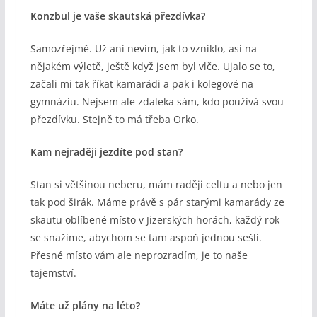
Konzbul je vaše skautská přezdívka?
Samozřejmě. Už ani nevím, jak to vzniklo, asi na
nějakém výletě, ještě když jsem byl vlče. Ujalo se to,
začali mi tak říkat kamarádi a pak i kolegové na
gymnáziu. Nejsem ale zdaleka sám, kdo používá svou
přezdívku. Stejně to má třeba Orko.
Kam nejraději jezdíte pod stan?
Stan si většinou neberu, mám raději celtu a nebo jen
tak pod širák. Máme právě s pár starými kamarády ze
skautu oblíbené místo v Jizerských horách, každý rok
se snažíme, abychom se tam aspoň jednou sešli.
Přesné místo vám ale neprozradím, je to naše
tajemství.
Máte už plány na léto?