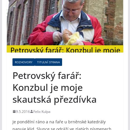
ROZHOVORY
TITULNÍ STRANA
Petrovský farář:
Konzbul je moje
skautská přezdívka
9.5.2016
Felix Kulpa
Je pondělní ráno a na faře u brněnské katedrály
panuje klid. Slunce se odráží ve zlatých písmenech